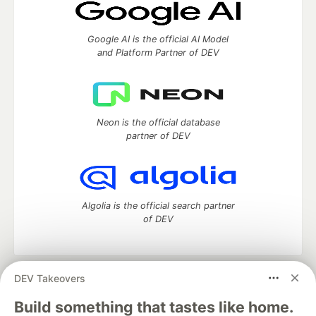
Google AI is the official AI Model
and Platform Partner of DEV
Neon is the official database
partner of DEV
Algolia is the official search partner
of DEV
DEV Takeovers
DEV Community
— A space to discuss and keep up software
development and manage your software career
Build something that tastes like home.
Home
DEV Challenges
DEV++
Videos