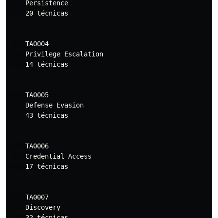
    Persistence

    20 técnicas

    TA0004

    Privilege Escalation

    14 técnicas

    TA0005

    Defense Evasion

    43 técnicas

    TA0006

    Credential Access

    17 técnicas

    TA0007

    Discovery

    32 técnicas
