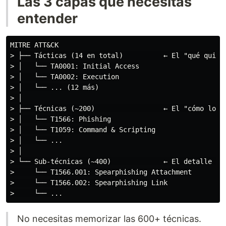
Las 3 capas que necesitas
entender
MITRE ATT&CK

> ├── Tácticas (14 en total)          ← El "qué quiere
> │   └── TA0001: Initial Access

> │   └── TA0002: Execution

> │   └── ... (12 más)

> │

> ├── Técnicas (~200)                 ← El "cómo lo ha
> │   └── T1566: Phishing

> │   └── T1059: Command & Scripting

> │   └── ...

> │

> └── Sub-técnicas (~400)             ← El detalle esp
>     └── T1566.001: Spearphishing Attachment

>     └── T1566.002: Spearphishing Link

No necesitas memorizar las 600+ técnicas.