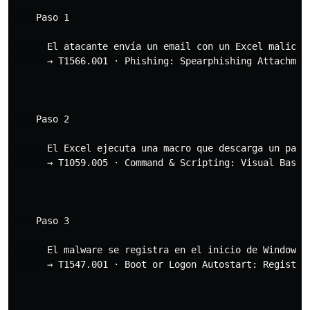
    Paso 1

      El atacante envía un email con un Excel malicios
      → T1566.001 · Phishing: Spearphishing Attachment
    Paso 2

      El Excel ejecuta una macro que descarga un paylo
      → T1059.005 · Command & Scripting: Visual Basic 
    Paso 3

      El malware se registra en el inicio de Windows p
      → T1547.001 · Boot or Logon Autostart: Registry 