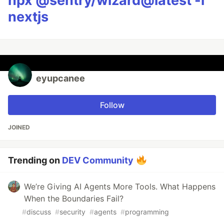
npx @sentry/wizard@latest -i
nextjs
eyupcanee
Follow
JOINED
Trending on
DEV Community
We’re Giving AI Agents More Tools. What Happens
When the Boundaries Fail?
#
discuss
#
security
#
agents
#
programming