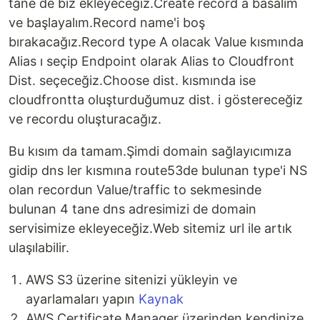
tane de biz ekleyeceğiz.Create record a basalım
ve başlayalım.Record name'i boş
bırakacağız.Record type A olacak Value kısmında
Alias ı seçip Endpoint olarak Alias to Cloudfront
Dist. seçeceğiz.Choose dist. kısmında ise
cloudfrontta oluşturduğumuz dist. i göstereceğiz
ve recordu oluşturacağız.
Bu kısım da tamam.Şimdi domain sağlayıcımıza
gidip dns ler kısmına route53de bulunan type'i NS
olan recordun Value/traffic to sekmesinde
bulunan 4 tane dns adresimizi de domain
servisimize ekleyeceğiz.Web sitemiz url ile artık
ulaşılabilir.
AWS S3 üzerine sitenizi yükleyin ve
ayarlamaları yapın
Kaynak
AWS Certificate Manager üzerinden kendinize