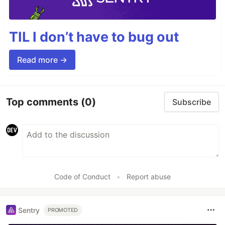
TIL I don’t have to bug out
Read more →
Top comments
(0)
Subscribe
Code of Conduct
•
Report abuse
Sentry
PROMOTED