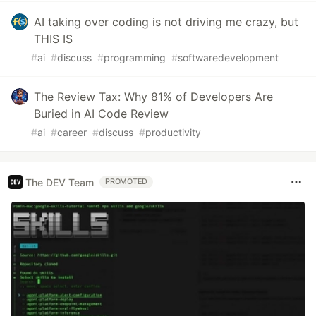
AI taking over coding is not driving me crazy, but
THIS IS
#
ai
#
discuss
#
programming
#
softwaredevelopment
The Review Tax: Why 81% of Developers Are
Buried in AI Code Review
#
ai
#
career
#
discuss
#
productivity
The DEV Team
PROMOTED