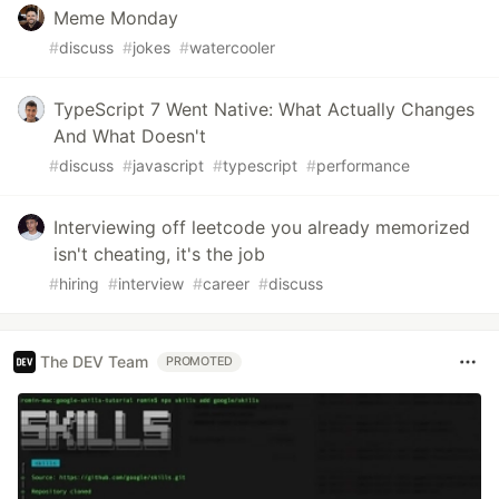
Meme Monday
#
discuss
#
jokes
#
watercooler
TypeScript 7 Went Native: What Actually Changes
And What Doesn't
#
discuss
#
javascript
#
typescript
#
performance
Interviewing off leetcode you already memorized
isn't cheating, it's the job
#
hiring
#
interview
#
career
#
discuss
The DEV Team
PROMOTED