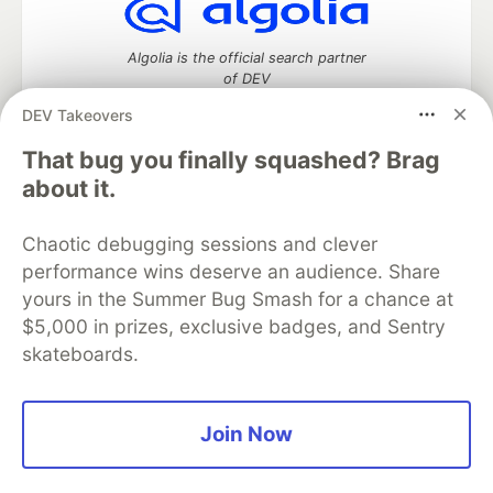
Algolia is the official search partner
of DEV
DEV Takeovers
That bug you finally squashed? Brag
DEV Community
— A space to discuss and keep up software
about it.
development and manage your software career
Home
DEV Challenges
DEV++
Videos
Chaotic debugging sessions and clever
DEV Education Tracks
DEV Help
Advertise on DEV
performance wins deserve an audience. Share
Organization Accounts
DEV Showcase
About
Contact
yours in the Summer Bug Smash for a chance at
Free Postgres Database
DEV Shop
MLH
Code of Conduct
Privacy Policy
Terms of Use
$5,000 in prizes, exclusive badges, and Sentry
Built on
Forem
— the
open source
software that powers
DEV
skateboards.
and other inclusive communities.
Made with love and
Ruby on Rails
. DEV Community
©
2016 -
2026.
Join Now