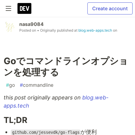
Create account
nasa9084
Posted on
• Originally published at
blog.web-apps.tech
on
Goでコマンドラインオプショ
ンを処理する
#
go
#
commandline
this post originally appears on
blog.web-
apps.tech
TL;DR
が便利
github.com/jessevdk/go-flags