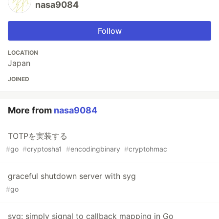
nasa9084
Follow
LOCATION
Japan
JOINED
More from
nasa9084
TOTPを実装する
#
go
#
cryptosha1
#
encodingbinary
#
cryptohmac
graceful shutdown server with syg
#
go
syg: simply signal to callback mapping in Go