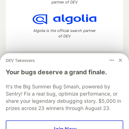
partner of DEV
Algolia is the official search partner
of DEV
DEV Takeovers
DEV Community
— A space to discuss and keep up software
development and manage your software career
Your bugs deserve a grand finale.
Home
DEV Challenges
DEV++
Videos
DEV Education Tracks
DEV Help
Advertise on DEV
It's the Big Summer Bug Smash, powered by
Organization Accounts
DEV Showcase
About
Contact
Sentry! Fix a real bug, optimize performance, or
Free Postgres Database
DEV Shop
MLH
Code of Conduct
Privacy Policy
Terms of Use
share your legendary debugging story. $5,000 in
Built on
Forem
— the
open source
software that powers
DEV
prizes across 23 winners through August 23.
and other inclusive communities.
Made with love and
Ruby on Rails
. DEV Community
©
2016 -
2026.