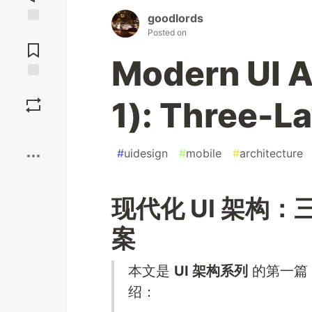
goodlords
Jump to
Posted on
Comments
Modern UI A
Save
1): Three-L
Boost
#
uidesign
#
mobile
#
architecture
现代化 UI 架构
案
本文是
UI 架构系列
的第一篇
绍：