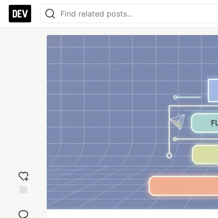
Add
reaction