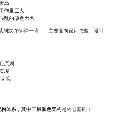
极高
工作量巨大
混乱的颜色命名
系列或许值得一读——主要面向设计总监、设计
心原则
实现
缝切换
 架构体系
，其中
三层颜色架构
是核心基础：