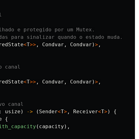
l
lhado e protegido por um Mutex.
das para sinalizar quando o estado muda.
redState
<
T
>>
,
Condvar
,
Condvar
)
>
,
o canal
redState
<
T
>>
,
Condvar
,
Condvar
)
>
,
vo canal
:
usize
)
->
(
Sender
<
T
>
,
Receiver
<
T
>
)
{
e
{
ith_capacity
(
capacity
),