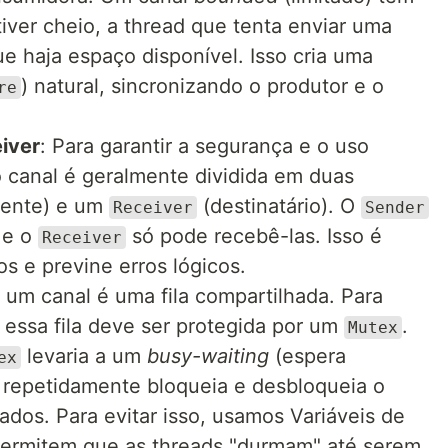
iver cheio, a thread que tenta enviar uma
 haja espaço disponível. Isso cria uma
) natural, sincronizando o produtor e o
re
iver
: Para garantir a segurança e o uso
o canal é geralmente dividida em duas
ente) e um
(destinatário). O
Receiver
Sender
 e o
só pode recebê-las. Isso é
Receiver
os e previne erros lógicos.
 um canal é uma fila compartilhada. Para
, essa fila deve ser protegida por um
.
Mutex
levaria a um
busy-waiting
(espera
ex
repetidamente bloqueia e desbloqueia o
ados. Para evitar isso, usamos Variáveis de
permitem que as threads "durmam" até serem