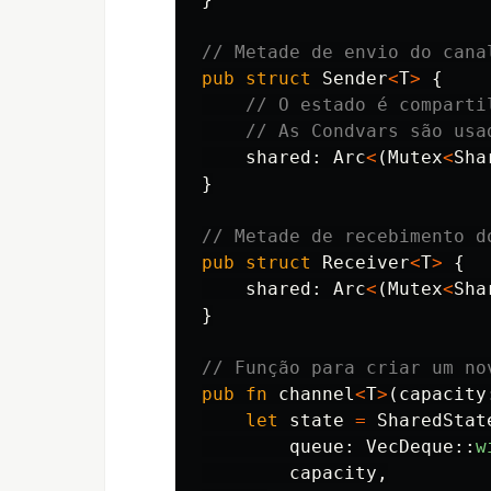
// Metade de envio do cana
pub
struct
Sender
<
T
>
{
// O estado é comparti
// As Condvars são usa
shared
:
Arc
<
(
Mutex
<
Sha
}
// Metade de recebimento d
pub
struct
Receiver
<
T
>
{
shared
:
Arc
<
(
Mutex
<
Sha
}
// Função para criar um no
pub
fn
channel
<
T
>
(
capacity
let
state
=
SharedStat
queue
:
VecDeque
::
w
capacity
,