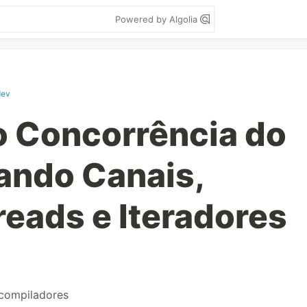
Powered by Algolia
dev
 Concorrência do
tando Canais,
reads e Iteradores
compiladores