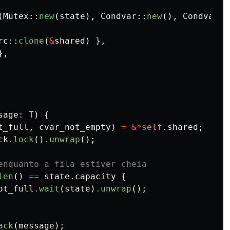
(
Mutex
::
new
(
state
),
Condvar
::
new
(),
Condvar
::
rc
::
clone
(
&
shared
)
},
},
sage
:
T
)
{
t_full
,
cvar_not_empty
)
=
&*
self
.shared
;
ck
.lock
()
.unwrap
();
enquanto a fila estiver cheia
len
()
==
state
.capacity
{
ot_full
.wait
(
state
)
.unwrap
();
ack
(
message
);