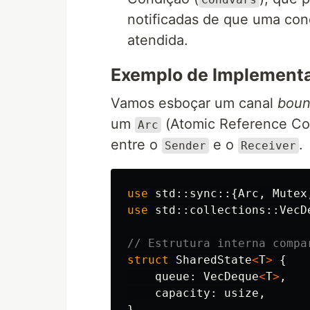
notificadas de que uma condi
atendida.
Exemplo de Implement
Vamos esboçar um canal
bou
um
(Atomic Reference Cou
Arc
entre o
e o
.
Sender
Receiver
use
std
::
sync
::{
Arc
,
Mutex
use
std
::
collections
::
VecD
// Estrutura interna compa
struct
SharedState
<
T
>
{
queue
:
VecDeque
<
T
>
,
capacity
:
usize
,
}