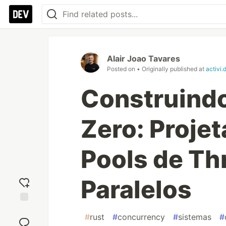
Alair Joao Tavares
Posted on
• Originally published at
activi.
Construindo
Zero: Proje
Pools de Th
Paralelos
Add
#
rust
#
concurrency
#
sistemas
#
reaction