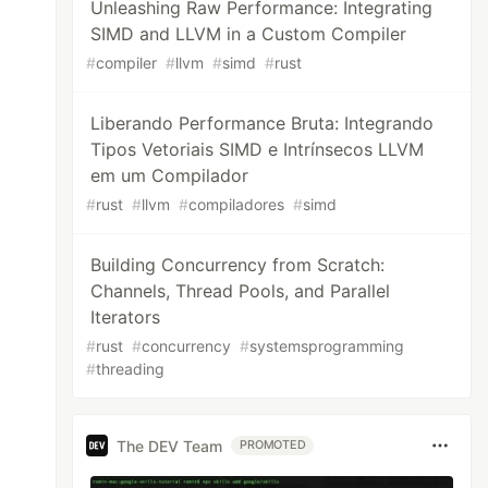
Unleashing Raw Performance: Integrating
SIMD and LLVM in a Custom Compiler
#
compiler
#
llvm
#
simd
#
rust
Liberando Performance Bruta: Integrando
Tipos Vetoriais SIMD e Intrínsecos LLVM
em um Compilador
#
rust
#
llvm
#
compiladores
#
simd
Building Concurrency from Scratch:
Channels, Thread Pools, and Parallel
Iterators
#
rust
#
concurrency
#
systemsprogramming
#
threading
The DEV Team
PROMOTED