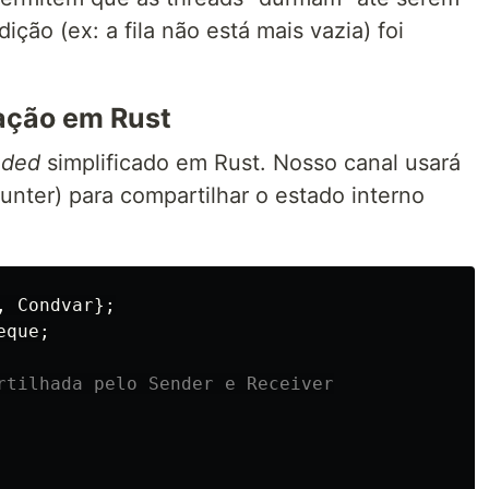
ção (ex: a fila não está mais vazia) foi
ação em Rust
nded
simplificado em Rust. Nosso canal usará
nter) para compartilhar o estado interno
,
Condvar
};
eque
;
rtilhada pelo Sender e Receiver