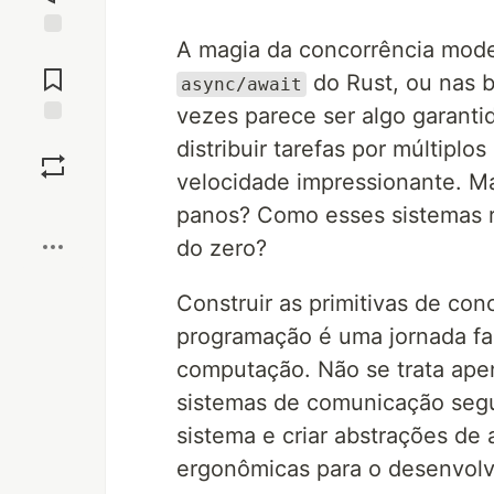
A magia da concorrência mode
Jump to
Comments
do Rust, ou nas b
async/await
vezes parece ser algo garant
Save
distribuir tarefas por múltip
velocidade impressionante. M
Boost
panos? Como esses sistemas ro
do zero?
Construir as primitivas de co
programação é uma jornada fas
computação. Não se trata apen
sistemas de comunicação segu
sistema e criar abstrações de
ergonômicas para o desenvolv