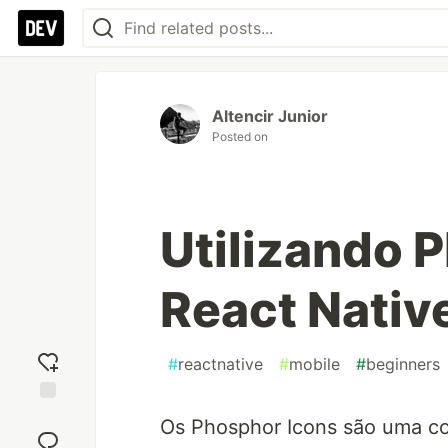
Altencir Junior
Posted on
Utilizando 
React Nativ
#
reactnative
#
mobile
#
beginners
Add
Os Phosphor Icons são uma co
reaction