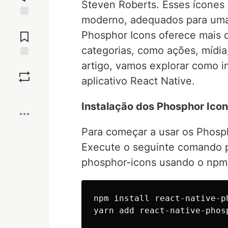
Steven Roberts. Esses ícones s
moderno, adequados para uma a
Jump to
Comments
Phosphor Icons oferece mais d
categorias, como ações, mídia,
artigo, vamos explorar como i
Save
aplicativo React Native.
Boost
Instalação dos Phosphor Icon
Para começar a usar os Phosp
Execute o seguinte comando par
phosphor-icons usando o npm 
npm install react-native-ph