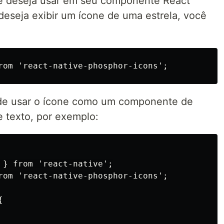
ue deseja usar em seu componente React
deseja exibir um ícone de uma estrela, você
de usar o ícone como um componente de
texto, por exemplo:
 } from 'react-native';

rom 'react-native-phosphor-icons';


