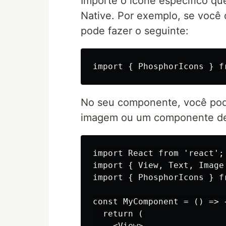
Importe o ícone específico q
Native. Por exemplo, se você 
pode fazer o seguinte:
No seu componente, você po
imagem ou um componente de 
import React from 'react';

import { View, Text, Image
import { PhosphorIcons } f
const MyComponent = () => {
  return (

    <View>
