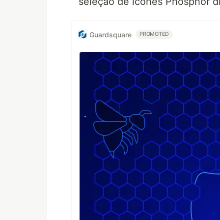
seleção de ícones Phosphor di
Guardsquare
PROMOTED