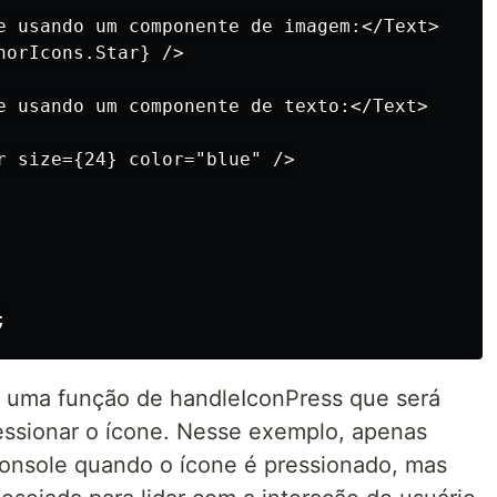
e usando um componente de imagem:</Text>

orIcons.Star} />

e usando um componente de texto:</Text>

r size={24} color="blue" />

 uma função de handleIconPress que será
ssionar o ícone. Nesse exemplo, apenas
nsole quando o ícone é pressionado, mas