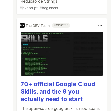
Redução de Strings
#
javascript
#
beginners
The DEV Team
PROMOTED
70+ official Google Cloud
Skills, and the 9 you
actually need to start
The open-source google/skills repo spans