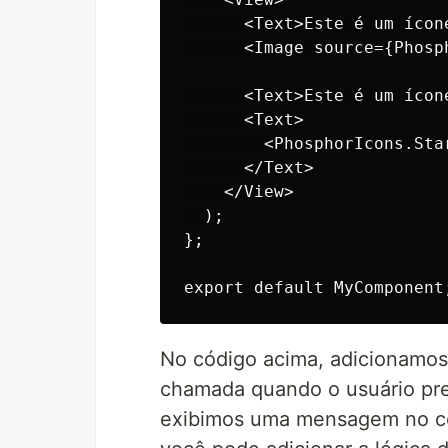
      <Text>Este é um ícon
      <Image source={Phosph
      <Text>Este é um ícon
      <Text>

        <PhosphorIcons.Sta
      </Text>

    </View>

  );

};

No código acima, adicionamos
chamada quando o usuário pre
exibimos uma mensagem no co