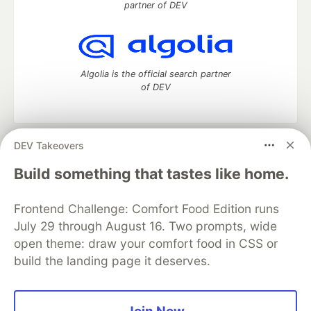
partner of DEV
Algolia is the official search partner
of DEV
DEV Takeovers
DEV Community
— A space to discuss and keep up software
development and manage your software career
Build something that tastes like home.
Home
DEV Challenges
DEV++
Videos
DEV Education Tracks
DEV Help
Advertise on DEV
Frontend Challenge: Comfort Food Edition runs
Organization Accounts
DEV Showcase
About
Contact
July 29 through August 16. Two prompts, wide
Free Postgres Database
DEV Shop
MLH
Code of Conduct
Privacy Policy
Terms of Use
open theme: draw your comfort food in CSS or
Built on
Forem
— the
open source
software that powers
DEV
build the landing page it deserves.
and other inclusive communities.
Made with love and
Ruby on Rails
. DEV Community
©
2016 -
2026.