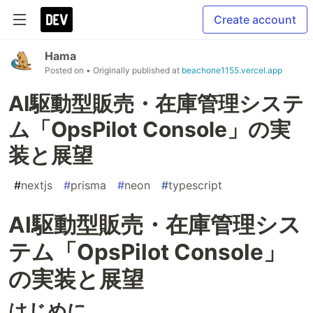
Create account
Hama
Posted on
• Originally published at
beachone1155.vercel.app
AI駆動型販売・在庫管理システ
ム「OpsPilot Console」の実
装と展望
#
nextjs
#
prisma
#
neon
#
typescript
AI駆動型販売・在庫管理シス
テム「OpsPilot Console」
の実装と展望
はじめに