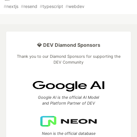
#
nextjs
#
resend
#
typescript
#
webdev
💎 DEV Diamond Sponsors
Thank you to our Diamond Sponsors for supporting the
DEV Community
Google AI is the official AI Model
and Platform Partner of DEV
Neon is the official database