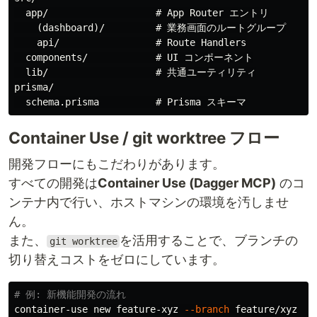
  app/                   # App Router エントリ

    (dashboard)/         # 業務画面のルートグループ

    api/                 # Route Handlers

  components/            # UI コンポーネント

  lib/                   # 共通ユーティリティ

prisma/

Container Use / git worktree フロー
開発フローにもこだわりがあります。
すべての開発は
Container Use (Dagger MCP)
のコ
ンテナ内で行い、ホストマシンの環境を汚しませ
ん。
また、
を活用することで、ブランチの
git worktree
切り替えコストをゼロにしています。
# 例: 新機能開発の流れ
container-use new feature-xyz 
--branch
 feature/xyz
