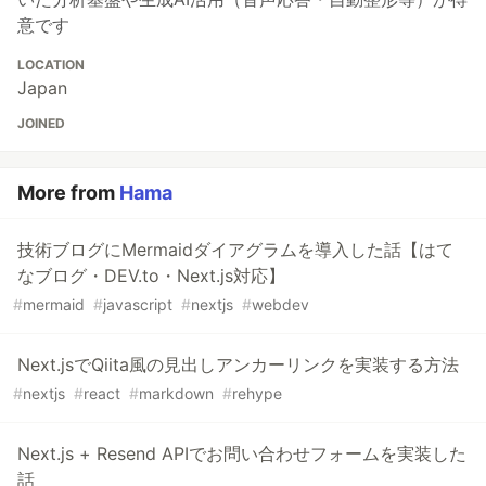
意です
LOCATION
Japan
JOINED
More from
Hama
技術ブログにMermaidダイアグラムを導入した話【はて
なブログ・DEV.to・Next.js対応】
#
mermaid
#
javascript
#
nextjs
#
webdev
Next.jsでQiita風の見出しアンカーリンクを実装する方法
#
nextjs
#
react
#
markdown
#
rehype
Next.js + Resend APIでお問い合わせフォームを実装した
話