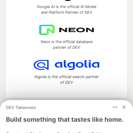
Google AI is the official AI Model
and Platform Partner of DEV
Neon is the official database
partner of DEV
Algolia is the official search partner
of DEV
DEV Takeovers
DEV Community
— A space to discuss and keep up software
development and manage your software career
Build something that tastes like home.
Home
DEV Challenges
DEV++
Videos
DEV Education Tracks
DEV Help
Advertise on DEV