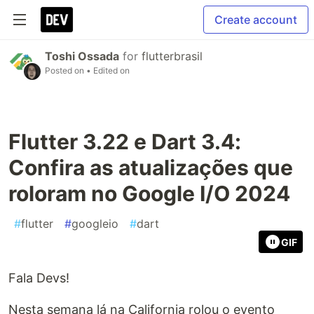
Create account
Toshi Ossada
for
flutterbrasil
Posted on
• Edited on
Flutter 3.22 e Dart 3.4:
Confira as atualizações que
roloram no Google I/O 2024
#
flutter
#
googleio
#
dart
GIF
Fala Devs!
Nesta semana lá na California rolou o evento