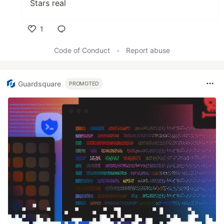
Stars real
1
Like
Code of Conduct
•
Report abuse
Guardsquare
PROMOTED