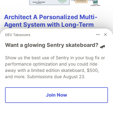
Architect A Personalized Multi-
Agent System with Long-Term
Memory
DEV Takeovers
In support of our mission to accelerate the developer
Want a glowing Sentry skateboard? 🛹
journey on Google Cloud, we built Dev Signal — a
multi-agent system designed to transform raw
Show us the best use of Sentry in your bug fix or
community signals into reliable technical guidance by
performance optimization and you could ride
automating the path from discovery to expert
away with a limited edition skateboard, $500,
creation.
and more. Submissions due August 23.
Read more →
Join Now