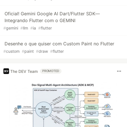
Oficial! Gemini Google AI Dart/Flutter SDK—
Integrando Flutter com o GEMINI
#
gemini
#
llm
#
ia
#
flutter
Desenhe o que quiser com Custom Paint no Flutter
#
custom
#
paint
#
draw
#
flutter
The DEV Team
PROMOTED