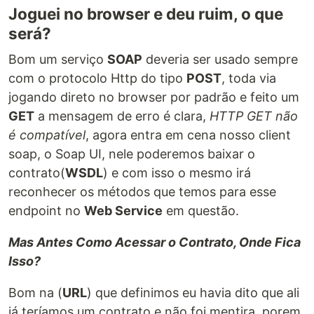
Joguei no browser e deu ruim, o que
será?
Bom um serviço
SOAP
deveria ser usado sempre
com o protocolo Http do tipo
POST
, toda via
jogando direto no browser por padrão e feito um
GET
a mensagem de erro é clara,
HTTP GET não
é compatível
, agora entra em cena nosso client
soap, o Soap UI, nele poderemos baixar o
contrato(
WSDL
) e com isso o mesmo irá
reconhecer os métodos que temos para esse
endpoint no
Web Service
em questão.
Mas Antes Como Acessar o Contrato, Onde Fica
Isso?
Bom na (
URL
) que definimos eu havia dito que ali
já teríamos um contrato e não foi mentira, porem