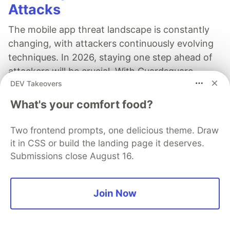
Attacks
The mobile app threat landscape is constantly
changing, with attackers continuously evolving
techniques. In 2026, staying one step ahead of
attackers will be crucial. With Guardsquare,
DEV Takeovers
achieve comprehensive mobile app security
without compromises.
What's your comfort food?
Read more
Two frontend prompts, one delicious theme. Draw
it in CSS or build the landing page it deserves.
Submissions close August 16.
Gabriel Bahia.
Join Now
Follow