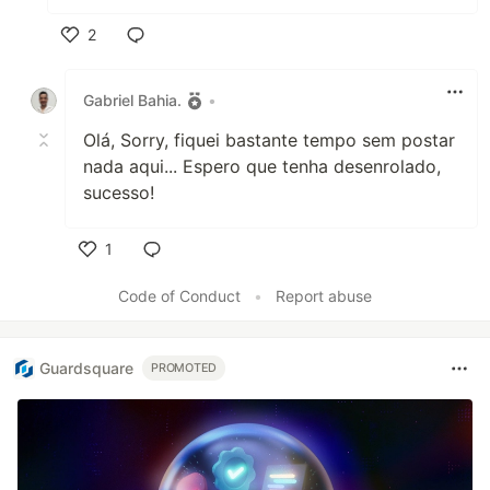
2
Like
Gabriel Bahia.
•
Olá, Sorry, fiquei bastante tempo sem postar
nada aqui... Espero que tenha desenrolado,
sucesso!
1
Like
Code of Conduct
•
Report abuse
Guardsquare
PROMOTED