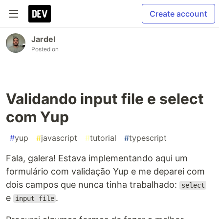
Create account
Jardel
Posted on
Validando input file e select
com Yup
#
yup
#
javascript
#
tutorial
#
typescript
Fala, galera! Estava implementando aqui um
formulário com validação Yup e me deparei com
dois campos que nunca tinha trabalhado:
select
e
.
input file