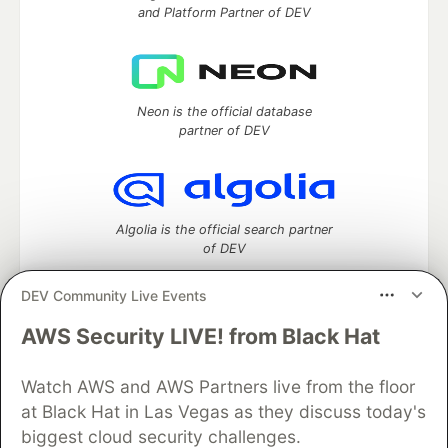
and Platform Partner of DEV
Neon is the official database
partner of DEV
Algolia is the official search partner
of DEV
DEV Community Live Events
AWS Security LIVE! from Black Hat
DEV Community
— A space to discuss and keep up software
development and manage your software career
Home
DEV Challenges
DEV++
Videos
Watch AWS and AWS Partners live from the floor
DEV Education Tracks
DEV Help
Advertise on DEV
at Black Hat in Las Vegas as they discuss today's
Organization Accounts
DEV Showcase
About
Contact
biggest cloud security challenges.
Free Postgres Database
DEV Shop
MLH