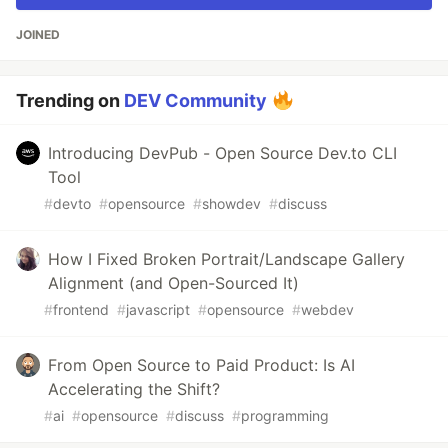
JOINED
Trending on
DEV Community
Introducing DevPub - Open Source Dev.to CLI
Tool
#
devto
#
opensource
#
showdev
#
discuss
How I Fixed Broken Portrait/Landscape Gallery
Alignment (and Open-Sourced It)
#
frontend
#
javascript
#
opensource
#
webdev
From Open Source to Paid Product: Is AI
Accelerating the Shift?
#
ai
#
opensource
#
discuss
#
programming