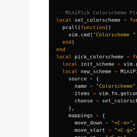
-- MiniPick Colorscheme Pi
local
set_colorscheme
=
fu
pcall
(
function
()
vim
.
cmd
(
"Colorscheme "
end
)
end
local
pick_colorscheme
=
f
local
init_scheme
=
vim
.
local
new_scheme
=
MiniP
source
=
{
name
=
"Colorscheme"
items
=
vim
.
fn
.
getco
choose
=
set_colorsc
},
mappings
=
{
move_down
=
"<C-n>"
,
move_start
=
"<C-g>"