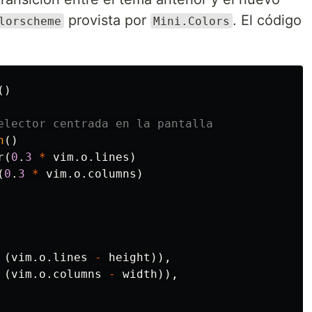
provista por
. El código
lorscheme
Mini.Colors
()
elector centrada en la pantalla
n
()
r
(
0
.
3
*
vim
.
o
.
lines
)
(
0
.
3
*
vim
.
o
.
columns
)
(
vim
.
o
.
lines
-
height
)),
(
vim
.
o
.
columns
-
width
)),