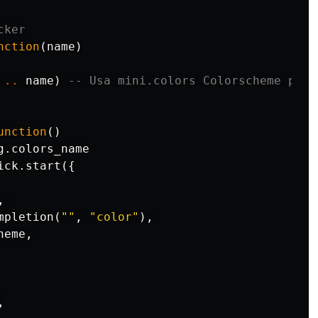
cker
nction
(
name
)
..
name
)
-- Usa mini.colors Colorscheme para
unction
()
g
.
colors_name
ick
.
start
({
,
mpletion
(
""
,
"color"
),
heme
,
,