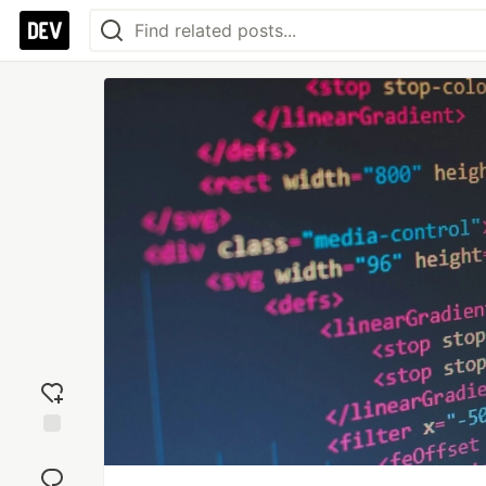
Add
reaction