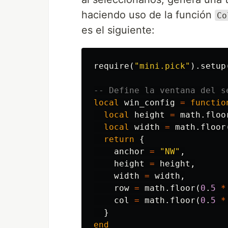
haciendo uso de la función
Co
es el siguiente:
require
(
"mini.pick"
).
setup
-- Define la ventana del s
local
win_config
=
functio
local
height
=
math.floo
local
width
=
math.floor
return
{
anchor
=
"NW"
,
height
=
height
,
width
=
width
,
row
=
math.floor
(
0
.
5
*
col
=
math.floor
(
0
.
5
*
}
end