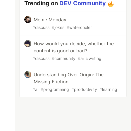
Trending on
DEV Community
Meme Monday
#
discuss
#
jokes
#
watercooler
How would you decide, whether the
content is good or bad?
#
discuss
#
community
#
ai
#
writing
Understanding Over Origin: The
Missing Friction
#
ai
#
programming
#
productivity
#
learning