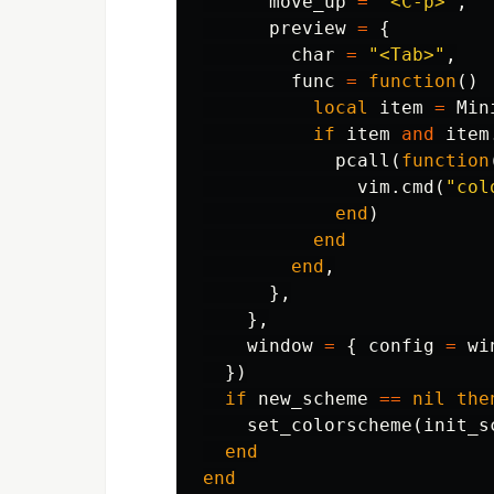
move_up
=
"<C-p>"
,
preview
=
{
char
=
"<Tab>"
,
func
=
function
()
local
item
=
Min
if
item
and
item
pcall
(
function
vim
.
cmd
(
"col
end
)
end
end
,
},
},
window
=
{
config
=
wi
})
if
new_scheme
==
nil
the
set_colorscheme
(
init_s
end
end