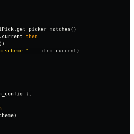
iPick
.
get_picker_matches
()
.
current
then
()
orscheme "
..
item
.
current
)
n_config
},
n
cheme
)