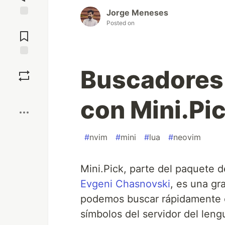
Jorge Meneses
Posted on
Jump to
Comments
Save
Buscadores
Boost
con Mini.Pi
#
nvim
#
mini
#
lua
#
neovim
Mini.Pick, parte del paquete 
Evgeni Chasnovski
, es una gr
podemos buscar rápidamente en
símbolos del servidor del leng