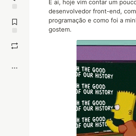
E ai, hoje vim contar um pou
desenvolvedor front-end, com
Jump to
programação e como foi a min
Comments
gostem.
Save
Boost