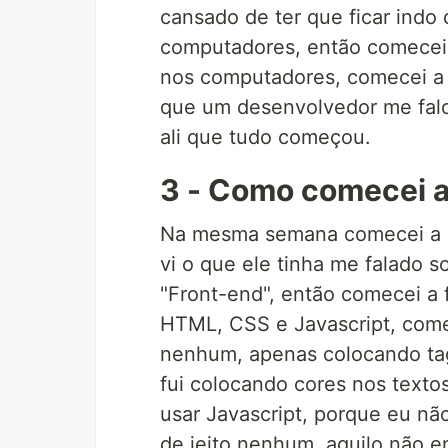
cansado de ter que ficar indo 
computadores, então comecei 
nos computadores, comecei a p
que um desenvolvedor me falo
ali que tudo começou.
3 - Como comecei a
Na mesma semana comecei a p
vi o que ele tinha me falado s
"Front-end", então comecei a 
HTML, CSS e Javascript, come
nenhum, apenas colocando tag
fui colocando cores nos texto
usar Javascript, porque eu n
de jeito nenhum, aquilo não e