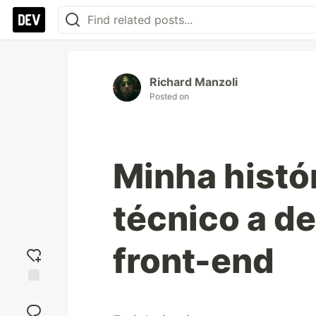
Richard Manzoli
Posted on
Minha histó
técnico a d
front-end
Add
reaction