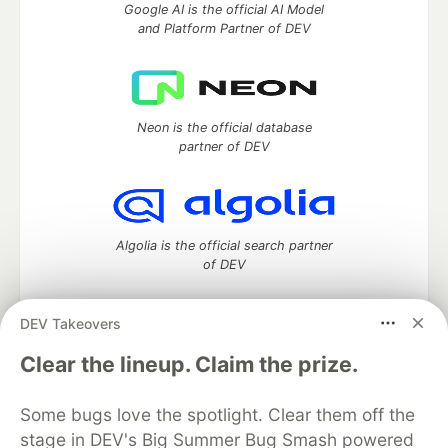
Google AI is the official AI Model
and Platform Partner of DEV
Neon is the official database
partner of DEV
Algolia is the official search partner
of DEV
DEV Takeovers
DEV Community
— A space to discuss and keep up software
Clear the lineup. Claim the prize.
development and manage your software career
Home
DEV Challenges
DEV++
Videos
Some bugs love the spotlight. Clear them off the
DEV Education Tracks
DEV Help
Advertise on DEV
stage in DEV's Big Summer Bug Smash powered
Organization Accounts
DEV Showcase
About
Contact