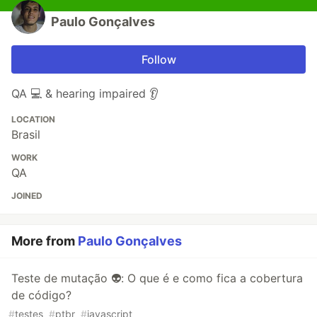
Paulo Gonçalves
Follow
QA 💻 & hearing impaired 👂
LOCATION
Brasil
WORK
QA
JOINED
More from
Paulo Gonçalves
Teste de mutação 👽: O que é e como fica a cobertura
de código?
#
testes
#
ptbr
#
javascript