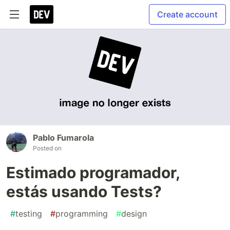
Create account
Pablo Fumarola
Posted on
Estimado programador,
estás usando Tests?
#
testing
#
programming
#
design