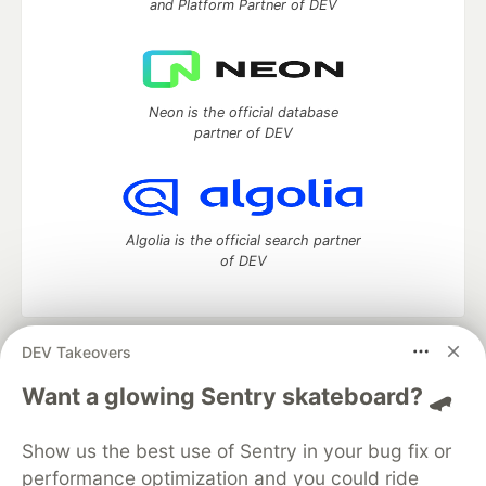
and Platform Partner of DEV
Neon is the official database
partner of DEV
Algolia is the official search partner
of DEV
DEV Takeovers
DEV Community
— A space to discuss and keep up software
development and manage your software career
Want a glowing Sentry skateboard? 🛹
Home
DEV Challenges
DEV++
Videos
DEV Education Tracks
DEV Help
Advertise on DEV
Show us the best use of Sentry in your bug fix or
Organization Accounts
DEV Showcase
About
Contact
performance optimization and you could ride
Free Postgres Database
DEV Shop
MLH