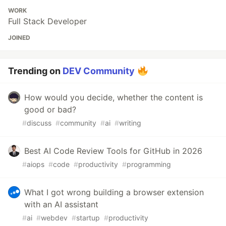
WORK
Full Stack Developer
JOINED
Trending on
DEV Community
How would you decide, whether the content is
good or bad?
#
discuss
#
community
#
ai
#
writing
Best AI Code Review Tools for GitHub in 2026
#
aiops
#
code
#
productivity
#
programming
What I got wrong building a browser extension
with an AI assistant
#
ai
#
webdev
#
startup
#
productivity