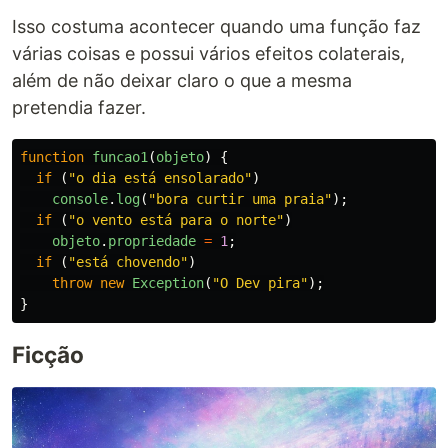
Isso costuma acontecer quando uma função faz
várias coisas e possui vários efeitos colaterais,
além de não deixar claro o que a mesma
pretendia fazer.
function
funcao1
(
objeto
)
{
if 
(
"
o dia está ensolarado
"
)
console
.
log
(
"
bora curtir uma praia
"
);
if 
(
"
o vento está para o norte
"
)
objeto
.
propriedade
=
1
;
if 
(
"
está chovendo
"
)
throw
new
Exception
(
"
O Dev pira
"
);
}
Ficção