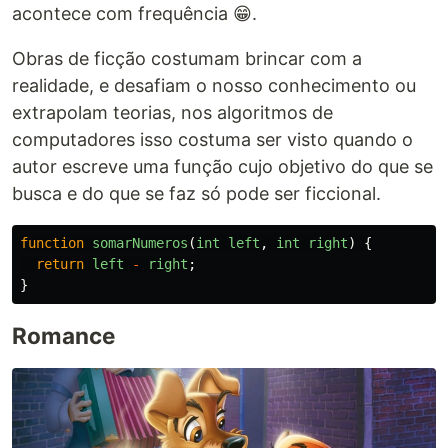
acontece com frequência 😁.
Obras de ficção costumam brincar com a
realidade, e desafiam o nosso conhecimento ou
extrapolam teorias, nos algoritmos de
computadores isso costuma ser visto quando o
autor escreve uma função cujo objetivo do que se
busca e do que se faz só pode ser ficcional.
function
somarNumeros
(
int
left
,
int
right
)
{
return
left
-
right
;
}
Romance