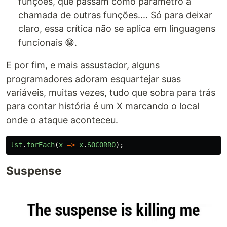
funções, que passam como parâmetro a
chamada de outras funções.... Só para deixar
claro, essa crítica não se aplica em linguagens
funcionais 😁.
E por fim, e mais assustador, alguns
programadores adoram esquartejar suas
variáveis, muitas vezes, tudo que sobra para trás
para contar história é um X marcando o local
onde o ataque aconteceu.
lst
.
forEach
(
x
=>
x
.
SOCORRO
);
Suspense