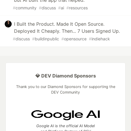
but AI built the app that helped.
#
community
#
discuss
#
ai
#
resources
I Built the Product. Made It Open Source.
Deployed It Cheaply. Then... 7 Users Signed Up.
#
discuss
#
buildinpublic
#
opensource
#
indiehack
💎 DEV Diamond Sponsors
Thank you to our Diamond Sponsors for supporting the
DEV Community
Google AI is the official AI Model