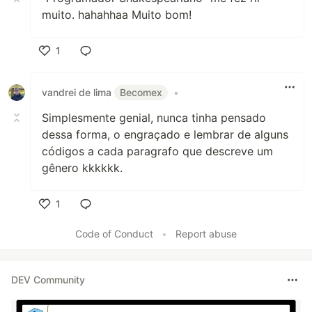
muito. hahahhaa Muito bom!
1
Like
vandrei de lima
Becomex
•
Simplesmente genial, nunca tinha pensado
dessa forma, o engraçado e lembrar de alguns
códigos a cada paragrafo que descreve um
gênero kkkkkk.
1
Like
Code of Conduct
•
Report abuse
DEV Community