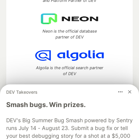
and Platform Partner of DEV
Neon is the official database
partner of DEV
Algolia is the official search partner
of DEV
DEV Takeovers
DEV Community
— A space to discuss and keep up software
Smash bugs. Win prizes.
development and manage your software career
Home
DEV Challenges
DEV++
Videos
DEV's Big Summer Bug Smash powered by Sentry
DEV Education Tracks
DEV Help
Advertise on DEV
runs July 14 - August 23. Submit a bug fix or tell
Organization Accounts
DEV Showcase
About
Contact
your best debugging story for a shot at a $5,000
Free Postgres Database
DEV Shop
MLH