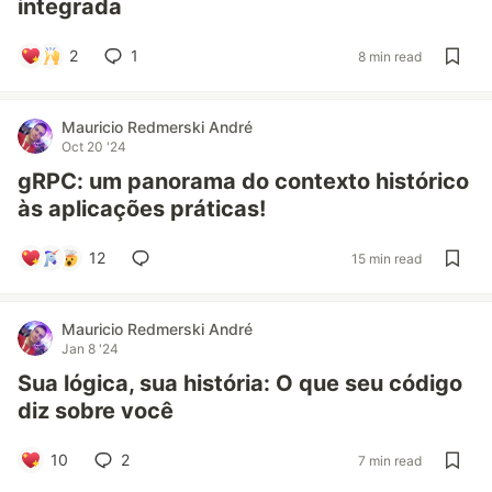
integrada
2
1
8 min read
Mauricio Redmerski André
Oct 20 '24
gRPC: um panorama do contexto histórico
às aplicações práticas!
12
15 min read
Mauricio Redmerski André
Jan 8 '24
Sua lógica, sua história: O que seu código
diz sobre você
10
2
7 min read