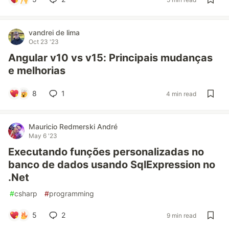
vandrei de lima
Oct 23 '23
Angular v10 vs v15: Principais mudanças
e melhorias
8
1
4 min read
Mauricio Redmerski André
May 6 '23
Executando funções personalizadas no
banco de dados usando SqlExpression no
.Net
#
csharp
#
programming
5
2
9 min read