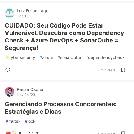
Luiz Felipe Lago
Dec 15 '23
CUIDADO: Seu Código Pode Estar
Vulnerável. Descubra como Dependency
Check + Azure DevOps + SonarQube =
Segurança!
#
cybersecurity
#
azure
#
sonarqube
#
dependencycheck
3 min read
Renan Osório
Nov 24 '23
Gerenciando Processos Concorrentes:
Estratégias e Dicas
#
mutex
#
lock
5
2
5 min read