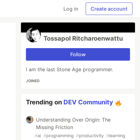
Log in
Create account
Tossapol Ritcharoenwattu
Follow
I am the last Stone Age programmer.
JOINED
Trending on
DEV Community
Understanding Over Origin: The
Missing Friction
#
ai
#
programming
#
productivity
#
learning