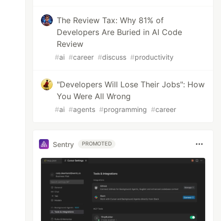
The Review Tax: Why 81% of
Developers Are Buried in AI Code
Review
#
ai
#
career
#
discuss
#
productivity
"Developers Will Lose Their Jobs": How
You Were All Wrong
#
ai
#
agents
#
programming
#
career
Sentry
PROMOTED