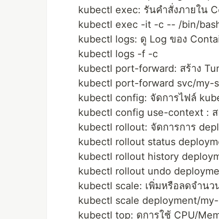
kubectl exec: รันคำสั่งภายใน 
kubectl exec -it -c -- /bin/bas
kubectl logs: ดู Log ของ Cont
kubectl logs -f -c
kubectl port-forward: สร้าง Tu
kubectl port-forward svc/my-
kubectl config: จัดการไฟล์ kub
kubectl config use-context : สล
kubectl rollout: จัดการการ dep
kubectl rollout status deploy
kubectl rollout history deploy
kubectl rollout undo deployme
kubectl scale: เพิ่มหรือลดจำนว
kubectl scale deployment/my-
kubectl top: ดูการใช้ CPU/Me