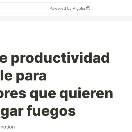
Powered by Algolia
de productividad
le para
ores que quieren
agar fuegos
#
notion