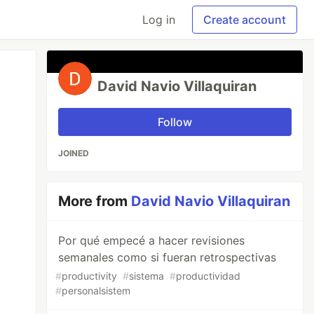
Log in
Create account
David Navio Villaquiran
Follow
JOINED
More from
David Navio Villaquiran
Por qué empecé a hacer revisiones
semanales como si fueran retrospectivas
#
productivity
#
sistema
#
productividad
#
personalsistem