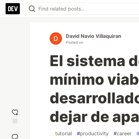
David Navio Villaquiran
Posted on
El sistema 
mínimo viab
desarrollad
dejar de ap
Add
#
tutorial
#
productivity
#
career
reaction