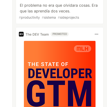
El problema no era que olvidara cosas. Era
que las aprendía dos veces.
#
productivity
#
sistema
#
sideprojects
The DEV Team
PROMOTED