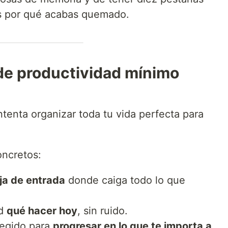
es por qué acabas quemado.
de productividad mínimo
tenta organizar toda tu vida perfecta para
oncretos:
ja de entrada
donde caiga todo lo que
ad
qué hacer hoy
, sin ruido.
tegido para
progresar en lo que te importa a