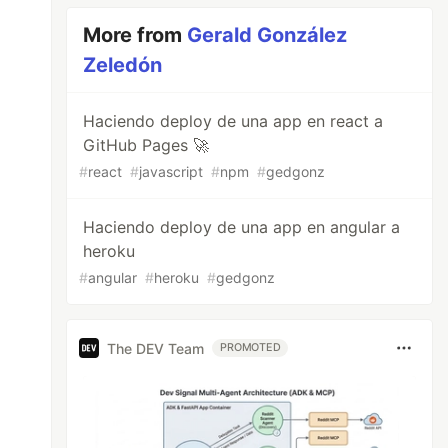
More from
Gerald González
Zeledón
Haciendo deploy de una app en react a
GitHub Pages 🚀
#
react
#
javascript
#
npm
#
gedgonz
Haciendo deploy de una app en angular a
heroku
#
angular
#
heroku
#
gedgonz
The DEV Team
PROMOTED