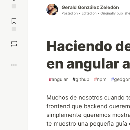
Gerald González Zeledón
Posted on
• Edited on
• Originally publish
Jump to
Comments
Save
Haciendo de
Boost
en angular 
#
angular
#
github
#
npm
#
gedgo
Muchos de nosotros cuando t
frontend que backend queremo
simplemente queremos mostrarl
te muestro una pequeña guía 