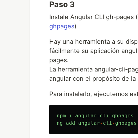
Paso 3
Instale Angular CLI gh-pages (
ghpages
)
Hay una herramienta a su disp
fácilmente su aplicación angul
pages.
La herramienta angular-cli-p
angular con el propósito de l
Para instalarlo, ejecutemos e
npm
i
angular
-
cli
-
ghpages
ng
add
angular
-
cli
-
ghpages