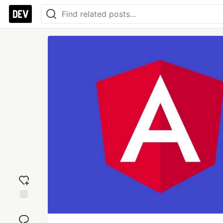
Add
reaction