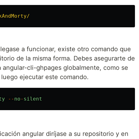
kAndMorty/
llegase a funcionar, existe otro comando que
sitorio de la misma forma. Debes asegurarte de
a angular-cli-ghpages globalmente, como se
y luego ejecutar este comando.
ty
--
no
-
silent
ación angular diríjase a su repositorio y en