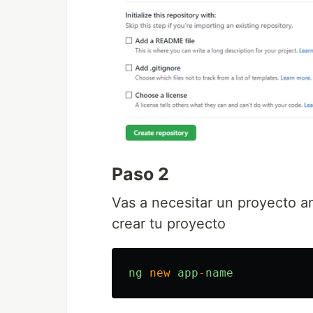
Paso 2
Vas a necesitar un proyecto a
crear tu proyecto
ng
new
app
-
name