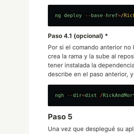
ng
deploy
--
base
-
href
=
/Ric
Paso 4.1 (opcional) *
Por si el comando anterior no 
crea la rama y la sube al repo
tener instalada la dependenci
describe en el paso anterior, 
ngh
--
dir
=
dist
/
RickAndMor
Paso 5
Una vez que desplegué su aplic