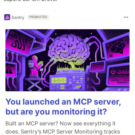
Sentry
PROMOTED
You launched an MCP server,
but are you monitoring it?
Built an MCP server? Now see everything it
does. Sentry’s MCP Server Monitoring tracks