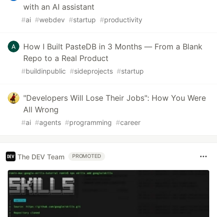
with an AI assistant
#
ai
#
webdev
#
startup
#
productivity
How I Built PasteDB in 3 Months — From a Blank
Repo to a Real Product
#
buildinpublic
#
sideprojects
#
startup
"Developers Will Lose Their Jobs": How You Were
All Wrong
#
ai
#
agents
#
programming
#
career
The DEV Team
PROMOTED