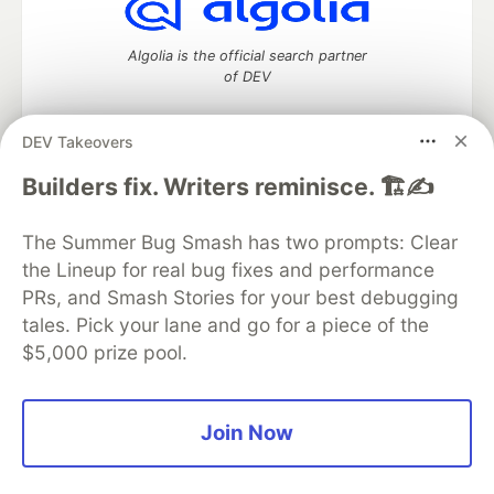
Algolia is the official search partner
of DEV
DEV Takeovers
DEV Community
— A space to discuss and keep up software
Builders fix. Writers reminisce. 🏗️✍️
development and manage your software career
Home
DEV Challenges
DEV++
Videos
The Summer Bug Smash has two prompts: Clear
DEV Education Tracks
DEV Help
Advertise on DEV
the Lineup for real bug fixes and performance
Organization Accounts
DEV Showcase
About
Contact
PRs, and Smash Stories for your best debugging
Free Postgres Database
DEV Shop
MLH
Code of Conduct
Privacy Policy
Terms of Use
tales. Pick your lane and go for a piece of the
Built on
Forem
— the
open source
software that powers
DEV
$5,000 prize pool.
and other inclusive communities.
Made with love and
Ruby on Rails
. DEV Community
©
2016 -
2026.
Join Now