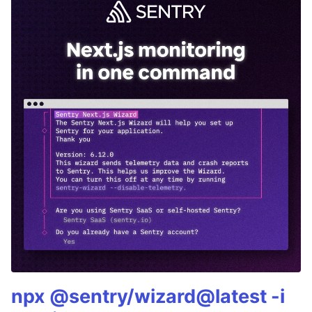
npx @sentry/wizard@latest -i