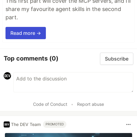
This first part will cover the MCP servers, and I’ll
share my favourite agent skills in the second
part.
Read more →
Top comments
(0)
Subscribe
Code of Conduct
•
Report abuse
The DEV Team
PROMOTED