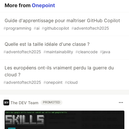
More from
Onepoint
Guide d'apprentissage pour maîtriser GitHub Copilot
#
programming
#
ai
#
githubcopilot
#
adventoftech2025
Quelle est la taille idéale d'une classe ?
#
adventoftech2025
#
maintainability
#
cleancode
#
java
Les européens ont-ils vraiment perdu la guerre du
cloud ?
#
adventoftech2025
#
onepoint
#
cloud
The DEV Team
PROMOTED