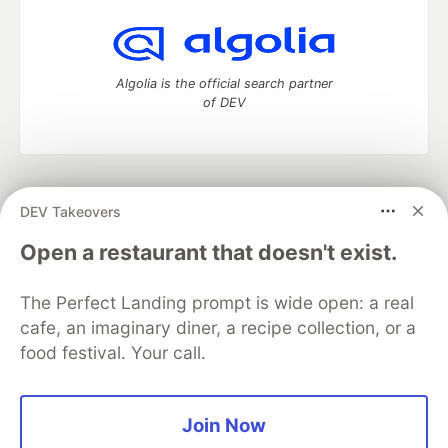
Algolia is the official search partner
of DEV
DEV Community
— A space to discuss and keep up software
DEV Takeovers
development and manage your software career
Home
DEV Challenges
DEV++
Videos
Open a restaurant that doesn't exist.
DEV Education Tracks
DEV Help
Advertise on DEV
Organization Accounts
DEV Showcase
About
Contact
The Perfect Landing prompt is wide open: a real
Free Postgres Database
DEV Shop
MLH
Code of Conduct
Privacy Policy
Terms of Use
cafe, an imaginary diner, a recipe collection, or a
Built on
Forem
— the
open source
software that powers
DEV
food festival. Your call.
and other inclusive communities.
Made with love and
Ruby on Rails
. DEV Community
©
2016 -
2026.
Join Now