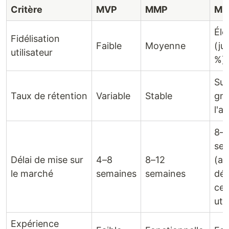
Critère
MVP
MMP
ML
Éle
Fidélisation
Faible
Moyenne
(ju
utilisateur
%)
Sup
Taux de rétention
Variable
Stable
grâ
l'a
8–
se
Délai de mise sur
4–8
8–12
(av
le marché
semaines
semaines
dé
cen
uti
Expérience