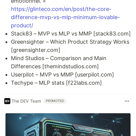
émotionnel. »
https://glinteco.com/en/post/the-core-
difference-mvp-vs-mlp-minimum-lovable-
product/
Stack83 – MVP vs MLP vs MMP [stack83.com]
Greensighter – Which Product Strategy Works
[greensighter.com]
Mind Studios – Comparison and Main
Differences [themindstudios.com]
Userpilot – MVP vs MMP [userpilot.com]
Techype – MLP stats [f22labs.com]
The DEV Team
PROMOTED