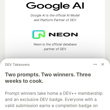
Google AI is the official AI Model
and Platform Partner of DEV
Neon is the official database
partner of DEV
DEV Takeovers
Two prompts. Two winners. Three
Algolia is the official search partner
of DEV
weeks to cook.
Prompt winners take home a DEV++ membership
and an exclusive DEV badge. Everyone with a
DEV Community
— A space to discuss and keep up software
valid submission earns a completion badge on
development and manage your software career