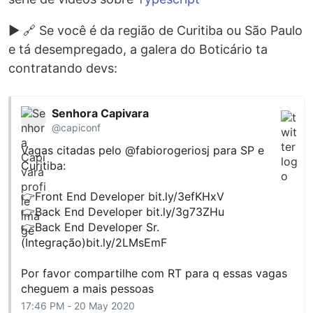
▶ 🔗 Se você é da região de Curitiba ou São Paulo
e tá desempregado, a galera do Boticário ta
contratando devs:
Senhora Capivara
@capiconf
Vagas citadas pelo
@fabiorogeriosj
para SP e
Curitiba:
👉Front End Developer
bit.ly/3efKHxV
👉Back End Developer
bit.ly/3g73ZHu
👉Back End Developer Sr.
(Integração)
bit.ly/2LMsEmF
Por favor compartilhe com RT para q essas vagas
cheguem a mais pessoas
17:46 PM - 20 May 2020