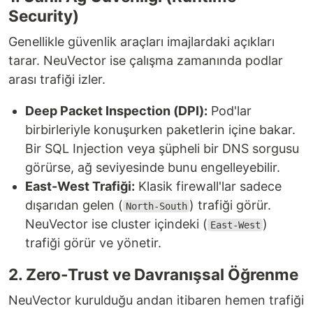
Security)
Genellikle güvenlik araçları imajlardaki açıkları
tarar. NeuVector ise çalışma zamanında podlar
arası trafiği izler.
Deep Packet Inspection (DPI):
Pod'lar
birbirleriyle konuşurken paketlerin içine bakar.
Bir SQL Injection veya şüpheli bir DNS sorgusu
görürse, ağ seviyesinde bunu engelleyebilir.
East-West Trafiği:
Klasik firewall'lar sadece
dışarıdan gelen (
) trafiği görür.
North-South
NeuVector ise cluster içindeki (
)
East-West
trafiği görür ve yönetir.
2. Zero-Trust ve Davranışsal Öğrenme
NeuVector kurulduğu andan itibaren hemen trafiği