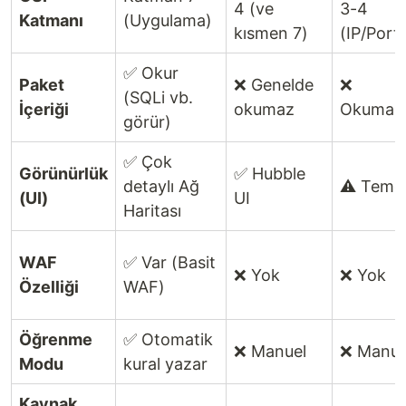
4 (ve
3-4
Katmanı
(Uygulama)
kısmen 7)
(IP/Port)
✅ Okur
Paket
❌ Genelde
❌
(SQLi vb.
İçeriği
okumaz
Okumaz
görür)
✅ Çok
Görünürlük
✅ Hubble
detaylı Ağ
⚠️ Teme
(UI)
UI
Haritası
WAF
✅ Var (Basit
❌ Yok
❌ Yok
Özelliği
WAF)
Öğrenme
✅ Otomatik
❌ Manuel
❌ Manue
Modu
kural yazar
Kaynak