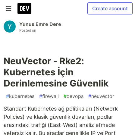
Create account
Yunus Emre Dere
Posted on
NeuVector - Rke2:
Kubernetes İçin
Derinlemesine Güvenlik
#
kubernetes
#
firewall
#
devops
#
neuvector
Standart Kubernetes ağ politikaları (Network
Policies) ve klasik güvenlik duvarları, podlar
arasındaki trafiği (East-West) analiz etmede
yetersiz kalır. Bu araçlar genellikle IP ve Port