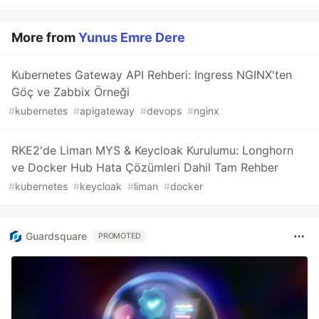
More from
Yunus Emre Dere
Kubernetes Gateway API Rehberi: Ingress NGINX'ten
Göç ve Zabbix Örneği
#
kubernetes
#
apigateway
#
devops
#
nginx
RKE2'de Liman MYS & Keycloak Kurulumu: Longhorn
ve Docker Hub Hata Çözümleri Dahil Tam Rehber
#
kubernetes
#
keycloak
#
liman
#
docker
Guardsquare
PROMOTED