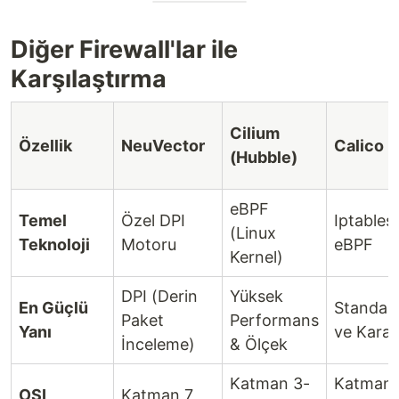
Diğer Firewall'lar ile
Karşılaştırma
Cilium
Özellik
NeuVector
Calico
(Hubble)
eBPF
Temel
Özel DPI
Iptables 
(Linux
Teknoloji
Motoru
eBPF
Kernel)
DPI (Derin
Yüksek
En Güçlü
Standar
Paket
Performans
Yanı
ve Kararl
İnceleme)
& Ölçek
Katman 3-
Katman
OSI
Katman 7