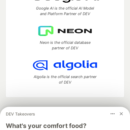
Google AI is the official AI Model
and Platform Partner of DEV
Neon is the official database
partner of DEV
Algolia is the official search partner
of DEV
DEV Community
— A space to discuss and keep up software
DEV Takeovers
development and manage your software career
Home
DEV Challenges
DEV++
Videos
What's your comfort food?
DEV Education Tracks
DEV Help
Advertise on DEV