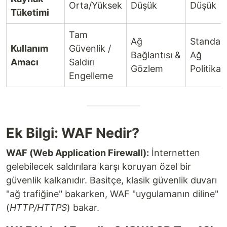
Orta/Yüksek
Düşük
Düşük
Tüketimi
Tam
Ağ
Standar
Kullanım
Güvenlik /
Bağlantısı &
Ağ
Amacı
Saldırı
Gözlem
Politikala
Engelleme
Ek Bilgi: WAF Nedir?
WAF (Web Application Firewall):
İnternetten
gelebilecek saldırılara karşı koruyan özel bir
güvenlik kalkanıdır. Basitçe, klasik güvenlik duvarı
"ağ trafiğine" bakarken, WAF "uygulamanın diline"
(
HTTP/HTTPS
) bakar.