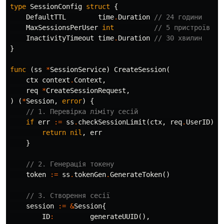
type
SessionConfig
struct
{
DefaultTTL
time
.
Duration
// 24 години
MaxSessionsPerUser
int
// 5 пристроїв
InactivityTimeout
time
.
Duration
// 30 хвилин
}
func
(
ss
*
SessionService
)
CreateSession
(
ctx
context
.
Context
,
req
*
CreateSessionRequest
,
)
(
*
Session
,
error
)
{
// 1. Перевірка ліміту сесій
if
err
:=
ss
.
checkSessionLimit
(
ctx
,
req
.
UserID
);
return
nil
,
err
}
// 2. Генерація токену
token
:=
ss
.
tokenGen
.
GenerateToken
()
// 3. Створення сесії
session
:=
&
Session
{
ID
:
generateUUID
(),