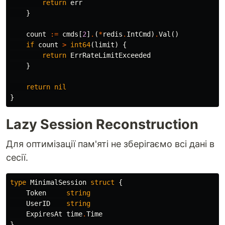
return
err
}
count
:=
cmds
[
2
]
.
(
*
redis
.
IntCmd
)
.
Val
()
if
count
>
int64
(
limit
)
{
return
ErrRateLimitExceeded
}
return
nil
}
Lazy Session Reconstruction
Для оптимізації пам'яті не зберігаємо всі дані в
сесії.
type
MinimalSession
struct
{
Token
string
UserID
string
ExpiresAt
time
.
Time
}