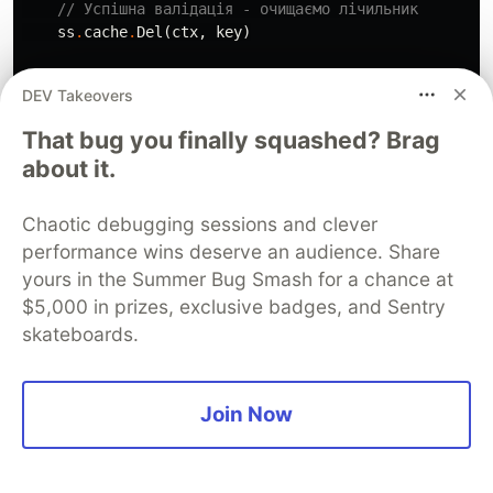
// Успішна валідація - очищаємо лічильник
ss
.
cache
.
Del
(
ctx
,
key
)
return
session
,
nil
DEV Takeovers
}
That bug you finally squashed? Brag
3. Моніторинг підозрілої активності:
about it.
type
SecurityMonitor
struct
{
Chaotic debugging sessions and clever
alerter
*
Alerter
}
performance wins deserve an audience. Share
yours in the Summer Bug Smash for a chance at
func
(
sm
*
SecurityMonitor
)
CheckSuspiciousActivity
(
$5,000 in prizes, exclusive badges, and Sentry
ctx
context
.
Context
,
skateboards.
ip
string
,
)
{
// Перевірка в останні 5 хвилин
stats
,
err
:=
sm
.
Join Now
getIPStats
(
ctx
,
ip
,
5
*
time
.
Minut
if
err
!=
nil
{
return
}