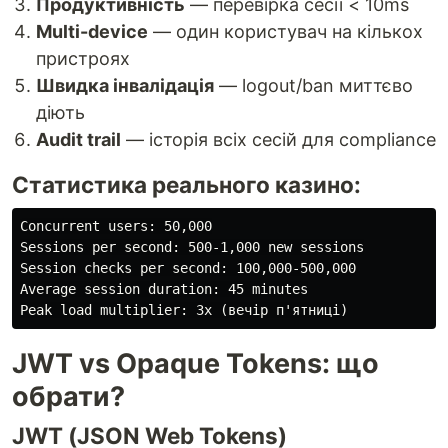
Продуктивність
— перевірка сесії < 10ms
Multi-device
— один користувач на кількох
пристроях
Швидка інвалідація
— logout/ban миттєво
діють
Audit trail
— історія всіх сесій для compliance
Статистика реального казино:
Concurrent users: 50,000

Sessions per second: 500-1,000 new sessions

Session checks per second: 100,000-500,000

Average session duration: 45 minutes

JWT vs Opaque Tokens: що
обрати?
JWT (JSON Web Tokens)