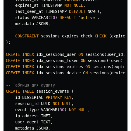
expires_at
TIMESTAMP
NOT
NULL
,
last_seen_at
TIMESTAMP
DEFAULT
NOW
(),
status
VARCHAR
(
20
)
DEFAULT
'active'
,
metadata
JSONB
,
CONSTRAINT
sessions_expires_check
CHECK
(
expires_
);
CREATE
INDEX
idx_sessions_user
ON
sessions
(
user_id
,
s
CREATE
INDEX
idx_sessions_token
ON
sessions
(
token
)
WH
CREATE
INDEX
idx_sessions_expires
ON
sessions
(
expires
CREATE
INDEX
idx_sessions_device
ON
sessions
(
device_i
-- Таблиця для аудиту
CREATE
TABLE
session_events
(
id
BIGSERIAL
PRIMARY
KEY
,
session_id
UUID
NOT
NULL
,
event_type
VARCHAR
(
50
)
NOT
NULL
,
ip_address
INET
,
user_agent
TEXT
,
metadata
JSONB
,