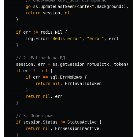
// Оновлюємо last_seen асинхронно
go
ss
.
updateLastSeen
(
context
.
Background
(),
se
return
session
,
nil
}
if
err
!=
redis
.
Nil
{
log
.
Error
(
"Redis error"
,
"error"
,
err
)
}
// 2. Fallback на БД
session
,
err
=
ss
.
getSessionFromDB
(
ctx
,
token
)
if
err
!=
nil
{
if
err
==
sql
.
ErrNoRows
{
return
nil
,
ErrInvalidToken
}
return
nil
,
err
}
// 3. Перевірки
if
session
.
Status
!=
StatusActive
{
return
nil
,
ErrSessionInactive
}