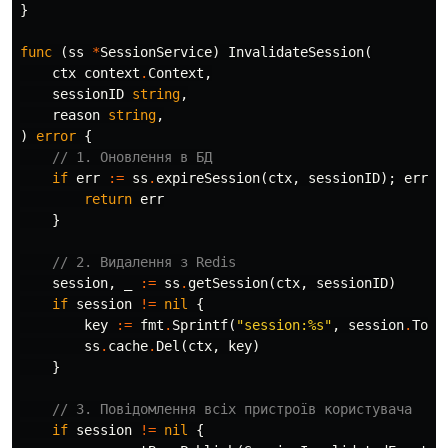
}
func
(
ss
*
SessionService
)
InvalidateSession
(
ctx
context
.
Context
,
sessionID
string
,
reason
string
,
)
error
{
// 1. Оновлення в БД
if
err
:=
ss
.
expireSession
(
ctx
,
sessionID
);
err
!
return
err
}
// 2. Видалення з Redis
session
,
_
:=
ss
.
getSession
(
ctx
,
sessionID
)
if
session
!=
nil
{
key
:=
fmt
.
Sprintf
(
"session:%s"
,
session
.
Toke
ss
.
cache
.
Del
(
ctx
,
key
)
}
// 3. Повідомлення всіх пристроїв користувача
if
session
!=
nil
{