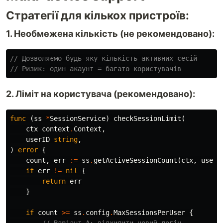
Стратегії для кількох пристроїв:
1. Необмежена кількість (не рекомендовано):
// Дозволяємо будь-яку кількість активних сесій
// Ризик: один акаунт = багато користувачів
2. Ліміт на користувача (рекомендовано):
func
(
ss
*
SessionService
)
checkSessionLimit
(
ctx
context
.
Context
,
userID
string
,
)
error
{
count
,
err
:=
ss
.
getActiveSessionCount
(
ctx
,
userI
if
err
!=
nil
{
return
err
}
if
count
>=
ss
.
config
.
MaxSessionsPerUser
{