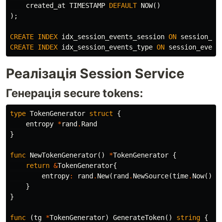
created_at
TIMESTAMP
DEFAULT
NOW
()
);
CREATE
INDEX
idx_session_events_session
ON
session_ev
CREATE
INDEX
idx_session_events_type
ON
session_event
Реалізація Session Service
Генерація secure tokens:
type
TokenGenerator
struct
{
entropy
*
rand
.
Rand
}
func
NewTokenGenerator
()
*
TokenGenerator
{
return
&
TokenGenerator
{
entropy
:
rand
.
New
(
rand
.
NewSource
(
time
.
Now
()
.
U
}
}
func
(
tg
*
TokenGenerator
)
GenerateToken
()
string
{