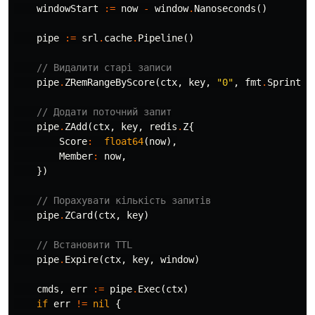
windowStart
:=
now
-
window
.
Nanoseconds
()
pipe
:=
srl
.
cache
.
Pipeline
()
// Видалити старі записи
pipe
.
ZRemRangeByScore
(
ctx
,
key
,
"0"
,
fmt
.
Sprint
(
w
// Додати поточний запит
pipe
.
ZAdd
(
ctx
,
key
,
redis
.
Z
{
Score
:
float64
(
now
),
Member
:
now
,
})
// Порахувати кількість запитів
pipe
.
ZCard
(
ctx
,
key
)
// Встановити TTL
pipe
.
Expire
(
ctx
,
key
,
window
)
cmds
,
err
:=
pipe
.
Exec
(
ctx
)
if
err
!=
nil
{