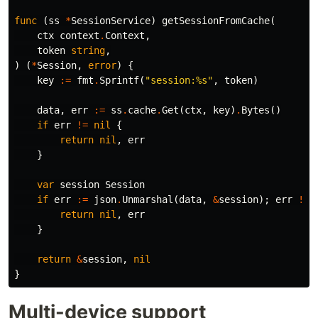
func
(
ss
*
SessionService
)
getSessionFromCache
(
ctx
context
.
Context
,
token
string
,
)
(
*
Session
,
error
)
{
key
:=
fmt
.
Sprintf
(
"session:%s"
,
token
)
data
,
err
:=
ss
.
cache
.
Get
(
ctx
,
key
)
.
Bytes
()
if
err
!=
nil
{
return
nil
,
err
}
var
session
Session
if
err
:=
json
.
Unmarshal
(
data
,
&
session
);
err
!=
return
nil
,
err
}
return
&
session
,
nil
}
Multi-device support