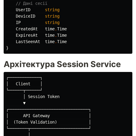
// Дані сесії
UserID
string
DeviceID
string
IP
string
CreatedAt
time
.
Time
ExpiresAt
time
.
Time
LastSeenAt
time
.
Time
}
Архітектура Session Service
┌─────────────┐

│   Client    │

└──────┬──────┘

       │ Session Token

       ▼

┌─────────────────────────────────┐

│      API Gateway                │

│  (Token Validation)             │

└────────┬────────────────────────┘

         │
