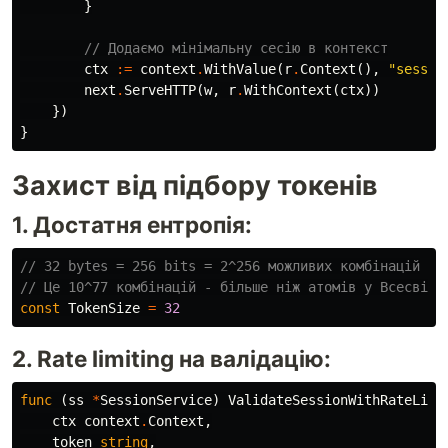
}
// Додаємо мінімальну сесію в контекст
ctx
:=
context
.
WithValue
(
r
.
Context
(),
"sessio
next
.
ServeHTTP
(
w
,
r
.
WithContext
(
ctx
))
})
}
Захист від підбору токенів
1. Достатня ентропія:
// 32 bytes = 256 bits = 2^256 можливих комбінацій
// Це 10^77 комбінацій - більше ніж атомів у Всесвіті
const
TokenSize
=
32
2. Rate limiting на валідацію:
func
(
ss
*
SessionService
)
ValidateSessionWithRateLimi
ctx
context
.
Context
,
token
string
,