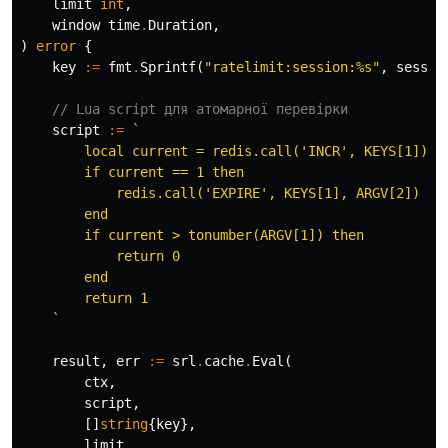
limit
int
,
window
time
.
Duration
,
)
error
{
key
:=
fmt
.
Sprintf
(
"ratelimit:session:%s"
,
sessio
// Lua script для атомарної перевірки
script
:=
`

        local current = redis.call('INCR', KEYS[1])

        if current == 1 then

            redis.call('EXPIRE', KEYS[1], ARGV[2])

        end

        if current > tonumber(ARGV[1]) then

            return 0

        end

        return 1

    `
result
,
err
:=
srl
.
cache
.
Eval
(
ctx
,
script
,
[]
string
{
key
},
limit
,