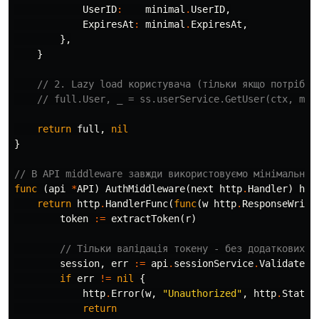
UserID
:
minimal
.
UserID
,
ExpiresAt
:
minimal
.
ExpiresAt
,
},
}
// 2. Lazy load користувача (тільки якщо потрібно
// full.User, _ = ss.userService.GetUser(ctx, min
return
full
,
nil
}
// В API middleware завжди використовуємо мінімальну 
func
(
api
*
API
)
AuthMiddleware
(
next
http
.
Handler
)
htt
return
http
.
HandlerFunc
(
func
(
w
http
.
ResponseWrite
token
:=
extractToken
(
r
)
// Тільки валідація токену - без додаткових д
session
,
err
:=
api
.
sessionService
.
ValidateSe
if
err
!=
nil
{
http
.
Error
(
w
,
"Unauthorized"
,
http
.
Status
return