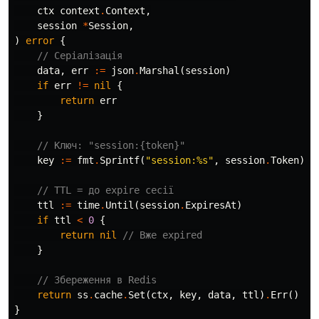
ctx
context
.
Context
,
session
*
Session
,
)
error
{
// Серіалізація
data
,
err
:=
json
.
Marshal
(
session
)
if
err
!=
nil
{
return
err
}
// Ключ: "session:{token}"
key
:=
fmt
.
Sprintf
(
"session:%s"
,
session
.
Token
)
// TTL = до expire сесії
ttl
:=
time
.
Until
(
session
.
ExpiresAt
)
if
ttl
<
0
{
return
nil
// Вже expired
}
// Збереження в Redis
return
ss
.
cache
.
Set
(
ctx
,
key
,
data
,
ttl
)
.
Err
()
}