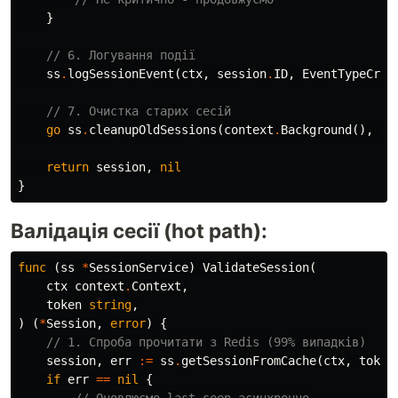
}
// 6. Логування події
ss
.
logSessionEvent
(
ctx
,
session
.
ID
,
EventTypeCrea
// 7. Очистка старих сесій
go
ss
.
cleanupOldSessions
(
context
.
Background
(),
re
return
session
,
nil
}
Валідація сесії (hot path):
func
(
ss
*
SessionService
)
ValidateSession
(
ctx
context
.
Context
,
token
string
,
)
(
*
Session
,
error
)
{
// 1. Спроба прочитати з Redis (99% випадків)
session
,
err
:=
ss
.
getSessionFromCache
(
ctx
,
token
if
err
==
nil
{