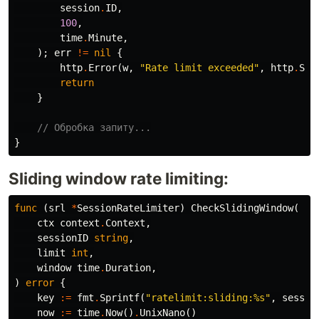
session
.
ID
,
100
,
time
.
Minute
,
);
err
!=
nil
{
http
.
Error
(
w
,
"Rate limit exceeded"
,
http
.
Sta
return
}
// Обробка запиту...
}
Sliding window rate limiting:
func
(
srl
*
SessionRateLimiter
)
CheckSlidingWindow
(
ctx
context
.
Context
,
sessionID
string
,
limit
int
,
window
time
.
Duration
,
)
error
{
key
:=
fmt
.
Sprintf
(
"ratelimit:sliding:%s"
,
sessio
now
:=
time
.
Now
()
.
UnixNano
()