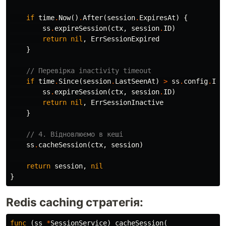
if
time
.
Now
()
.
After
(
session
.
ExpiresAt
)
{
ss
.
expireSession
(
ctx
,
session
.
ID
)
return
nil
,
ErrSessionExpired
}
// Перевірка inactivity timeout
if
time
.
Since
(
session
.
LastSeenAt
)
>
ss
.
config
.
Ina
ss
.
expireSession
(
ctx
,
session
.
ID
)
return
nil
,
ErrSessionInactive
}
// 4. Відновлюємо в кеші
ss
.
cacheSession
(
ctx
,
session
)
return
session
,
nil
}
Redis caching стратегія:
func
(
ss
*
SessionService
)
cacheSession
(