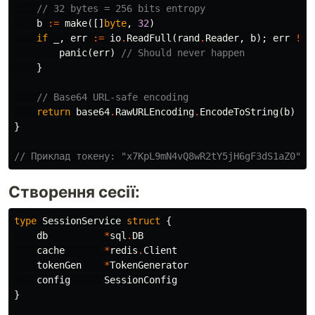
// 32 bytes = 256 bits entropy
b
:=
make
([]
byte
,
32
)
if
_
,
err
:=
io
.
ReadFull
(
rand
.
Reader
,
b
);
err
!=
panic
(
err
)
// Should never happen
}
// Base64 URL-safe encoding
return
base64
.
RawURLEncoding
.
EncodeToString
(
b
)
}
// Приклад токену: "x7KpL9mN4vQ8wR2tY5jH6gF3dS1aZ0"
Створення сесії:
type
SessionService
struct
{
db
*
sql
.
DB
cache
*
redis
.
Client
tokenGen
*
TokenGenerator
config
SessionConfig
}