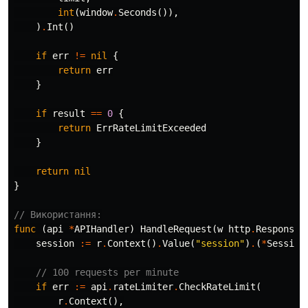
int
(
window
.
Seconds
()),
)
.
Int
()
if
err
!=
nil
{
return
err
}
if
result
==
0
{
return
ErrRateLimitExceeded
}
return
nil
}
// Використання:
func
(
api
*
APIHandler
)
HandleRequest
(
w
http
.
ResponseW
session
:=
r
.
Context
()
.
Value
(
"session"
)
.
(
*
Session
// 100 requests per minute
if
err
:=
api
.
rateLimiter
.
CheckRateLimit
(
r
.
Context
(),