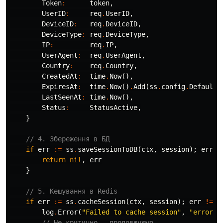
Token
:
token
,
UserID
:
req
.
UserID
,
DeviceID
:
req
.
DeviceID
,
DeviceType
:
req
.
DeviceType
,
IP
:
req
.
IP
,
UserAgent
:
req
.
UserAgent
,
Country
:
req
.
Country
,
CreatedAt
:
time
.
Now
(),
ExpiresAt
:
time
.
Now
()
.
Add
(
ss
.
config
.
DefaultT
LastSeenAt
:
time
.
Now
(),
Status
:
StatusActive
,
}
// 4. Збереження в БД
if
err
:=
ss
.
saveSessionToDB
(
ctx
,
session
);
err
!
return
nil
,
err
}
// 5. Кешування в Redis
if
err
:=
ss
.
cacheSession
(
ctx
,
session
);
err
!=
n
log
.
Error
(
"Failed to cache session"
,
"error"
,
// Не критично - продовжуємо