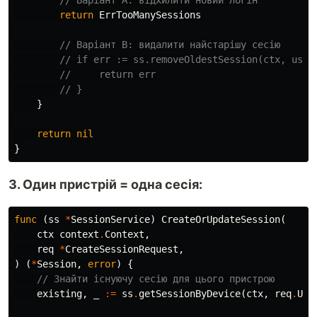
// Варіант A: відхилити новий логін
return
ErrTooManySessions
// Варіант B: видалити найстарішу сесію
// if err := ss.removeOldestSession(ctx, user
//     return err
// }
}
return
nil
}
3. Один пристрій = одна сесія:
func
(
ss
*
SessionService
)
CreateOrUpdateSession
(
ctx
context
.
Context
,
req
*
CreateSessionRequest
,
)
(
*
Session
,
error
)
{
// Знайти існуючу сесію для цього пристрою
existing
,
_
:=
ss
.
getSessionByDevice
(
ctx
,
req
.
Use