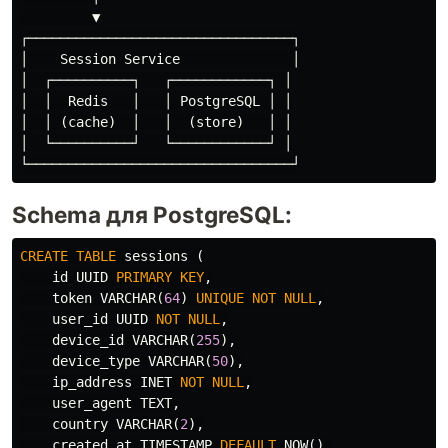
         ▼

┌─────────────────────────────────┐

│    Session Service              │

│  ┌──────────┐   ┌────────────┐ │

│  │  Redis   │   │ PostgreSQL │ │

│  │ (cache)  │   │  (store)   │ │

│  └──────────┘   └────────────┘ │

Schema для PostgreSQL:
CREATE
TABLE
sessions
(
id
UUID
PRIMARY
KEY
,
token
VARCHAR
(
64
)
UNIQUE
NOT
NULL
,
user_id
UUID
NOT
NULL
,
device_id
VARCHAR
(
255
),
device_type
VARCHAR
(
50
),
ip_address
INET
NOT
NULL
,
user_agent
TEXT
,
country
VARCHAR
(
2
),
created_at
TIMESTAMP
DEFAULT
NOW
(),