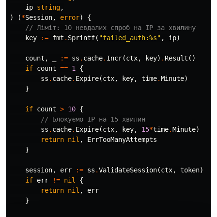
ip
string
,
)
(
*
Session
,
error
)
{
// Ліміт: 10 невдалих спроб на IP за хвилину
key
:=
fmt
.
Sprintf
(
"failed_auth:%s"
,
ip
)
count
,
_
:=
ss
.
cache
.
Incr
(
ctx
,
key
)
.
Result
()
if
count
==
1
{
ss
.
cache
.
Expire
(
ctx
,
key
,
time
.
Minute
)
}
if
count
>
10
{
// Блокуємо IP на 15 хвилин
ss
.
cache
.
Expire
(
ctx
,
key
,
15
*
time
.
Minute
)
return
nil
,
ErrTooManyAttempts
}
session
,
err
:=
ss
.
ValidateSession
(
ctx
,
token
)
if
err
!=
nil
{
return
nil
,
err
}