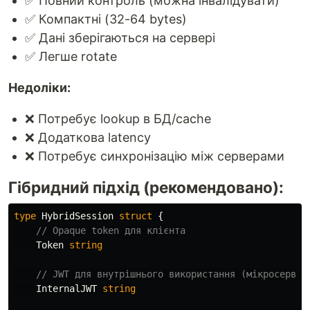
✅ Повний контроль (можна інвалідувати)
✅ Компактні (32-64 bytes)
✅ Дані зберігаються на сервері
✅ Легше rotate
Недоліки:
❌ Потребує lookup в БД/cache
❌ Додаткова latency
❌ Потребує синхронізацію між серверами
Гібридний підхід (рекомендовано):
type
HybridSession
struct
{
// Opaque token для клієнта
Token
string
// JWT для внутрішнього використання (мікросервіс
InternalJWT
string