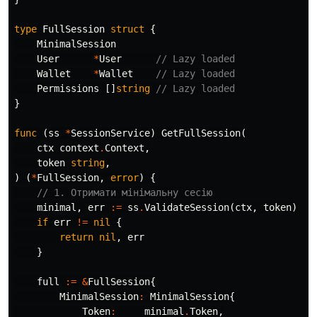
type
FullSession
struct
{
MinimalSession
User
*
User
// Lazy loaded
Wallet
*
Wallet
// Lazy loaded
Permissions
[]
string
// Lazy loaded
}
func
(
ss
*
SessionService
)
GetFullSession
(
ctx
context
.
Context
,
token
string
,
)
(
*
FullSession
,
error
)
{
// 1. Отримати мінімальну сесію
minimal
,
err
:=
ss
.
ValidateSession
(
ctx
,
token
)
if
err
!=
nil
{
return
nil
,
err
}
full
:=
&
FullSession
{
MinimalSession
:
MinimalSession
{
Token
:
minimal
.
Token
,