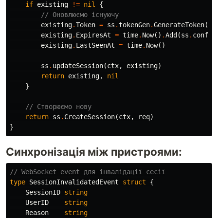
if
existing
!=
nil
{
// Оновлюємо існуючу
existing
.
Token
=
ss
.
tokenGen
.
GenerateToken
()
existing
.
ExpiresAt
=
time
.
Now
()
.
Add
(
ss
.
config
existing
.
LastSeenAt
=
time
.
Now
()
ss
.
updateSession
(
ctx
,
existing
)
return
existing
,
nil
}
// Створюємо нову
return
ss
.
CreateSession
(
ctx
,
req
)
}
Синхронізація між пристроями:
// WebSocket event для інвалідації сесії
type
SessionInvalidatedEvent
struct
{
SessionID
string
UserID
string
Reason
string