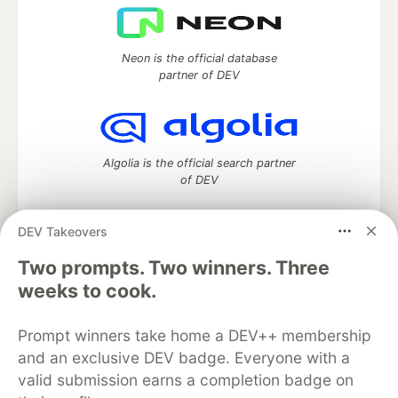
Neon is the official database
partner of DEV
Algolia is the official search partner
of DEV
DEV Takeovers
DEV Community
— A space to discuss and keep up software
Two prompts. Two winners. Three
development and manage your software career
weeks to cook.
Home
DEV Challenges
DEV++
Videos
DEV Education Tracks
DEV Help
Advertise on DEV
Prompt winners take home a DEV++ membership
Organization Accounts
DEV Showcase
About
Contact
and an exclusive DEV badge. Everyone with a
Free Postgres Database
DEV Shop
MLH
Code of Conduct
Privacy Policy
Terms of Use
valid submission earns a completion badge on
Built on
Forem
— the
open source
software that powers
DEV