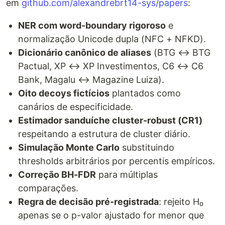
em
github.com/alexandrebrt14-sys/papers
:
NER com word-boundary rigoroso
e
normalização Unicode dupla (NFC + NFKD).
Dicionário canônico de aliases
(BTG ↔ BTG
Pactual, XP ↔ XP Investimentos, C6 ↔ C6
Bank, Magalu ↔ Magazine Luiza).
Oito decoys fictícios
plantados como
canários de especificidade.
Estimador sanduíche cluster-robust (CR1)
respeitando a estrutura de cluster diário.
Simulação Monte Carlo
substituindo
thresholds arbitrários por percentis empíricos.
Correção BH-FDR
para múltiplas
comparações.
Regra de decisão pré-registrada
: rejeito H₀
apenas se o p-valor ajustado for menor que