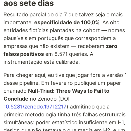
aos sete dias
Resultado parcial do dia 7 que talvez seja o mais
importante:
especificidade de 100,0%
. As oito
entidades fictícias plantadas na cohort — nomes
plausíveis em português que correspondem a
empresas que não existem — receberam
zero
falsos positivos
em 8.571 queries. A
instrumentação está calibrada.
Para chegar aqui, eu tive que jogar fora a versão 1
desse pipeline. Em fevereiro publiquei um paper
chamado
Null-Triad: Three Ways to Fail to
Conclude
no Zenodo (DOI
10.5281/zenodo.19712217
) admitindo que a
primeira metodologia tinha três falhas estruturais
simultâneas: poder estatístico insuficiente em H1,
design que não testava o que media em H2, e um