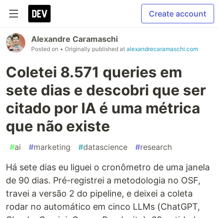
Create account
Alexandre Caramaschi
Posted on
• Originally published at
alexandrecaramaschi.com
Coletei 8.571 queries em
sete dias e descobri que ser
citado por IA é uma métrica
que não existe
#
ai
#
marketing
#
datascience
#
research
Há sete dias eu liguei o cronômetro de uma janela
de 90 dias. Pré-registrei a metodologia no OSF,
travei a versão 2 do pipeline, e deixei a coleta
rodar no automático em cinco LLMs (ChatGPT,