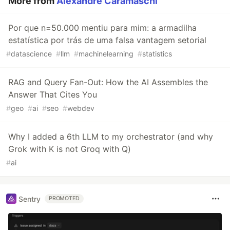
More from
Alexandre Caramaschi
Por que n=50.000 mentiu para mim: a armadilha
estatística por trás de uma falsa vantagem setorial
#
datascience
#
llm
#
machinelearning
#
statistics
RAG and Query Fan-Out: How the AI Assembles the
Answer That Cites You
#
geo
#
ai
#
seo
#
webdev
Why I added a 6th LLM to my orchestrator (and why
Grok with K is not Groq with Q)
#
ai
Sentry
PROMOTED