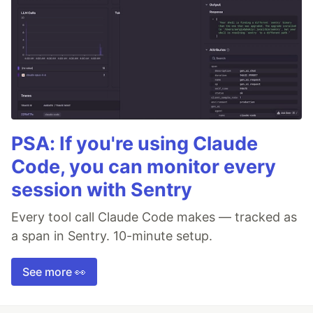
PSA: If you're using Claude
Code, you can monitor every
session with Sentry
Every tool call Claude Code makes — tracked as
a span in Sentry. 10-minute setup.
See more 👀