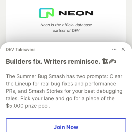
Neon is the official database
partner of DEV
DEV Takeovers
Algolia is the official search partner
Builders fix. Writers reminisce. 🏗️✍️
of DEV
The Summer Bug Smash has two prompts: Clear
the Lineup for real bug fixes and performance
PRs, and Smash Stories for your best debugging
DEV Community
— A space to discuss and keep up software
tales. Pick your lane and go for a piece of the
development and manage your software career
$5,000 prize pool.
Home
DEV Challenges
DEV++
Videos
DEV Education Tracks
DEV Help
Advertise on DEV
Organization Accounts
DEV Showcase
About
Contact
Free Postgres Database
DEV Shop
MLH
Join Now
Code of Conduct
Privacy Policy
Terms of Use