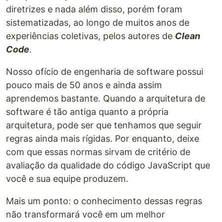
50 years old, and we are still learning a lot. When
diretrizes e nada além disso, porém foram
software architecture is as old as architecture
sistematizadas, ao longo de muitos anos de
itself, maybe then we will have harder rules to
experiências coletivas, pelos autores de
Clean
follow. For now, let these guidelines serve as a
Code
.
touchstone by which to assess the quality of the
JavaScript…
Nosso ofício de engenharia de software possui
pouco mais de 50 anos e ainda assim
aprendemos bastante. Quando a arquitetura de
software é tão antiga quanto a própria
arquitetura, pode ser que tenhamos que seguir
regras ainda mais rígidas. Por enquanto, deixe
com que essas normas sirvam de critério de
avaliação da qualidade do código JavaScript que
você e sua equipe produzem.
Mais um ponto: o conhecimento dessas regras
não transformará você em um melhor