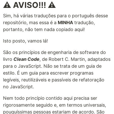
Introduction
⚠️ AVISO!!! ⚠️
Sim, há várias traduções para o português desse
repositório, mas essa é a
MINHA
tradução,
portanto, não tem nada copiado aqui!
Software engineering principles, from Robert C.
Martin's book
Clean Code
, adapted for JavaScript.
Isto posto, vamos lá!
This is not a style guide. It's a guide to producing
readable, reusable, and refactorable
software in
São os princípios de engenharia de software do
JavaScript.
livro
Clean Code
, de Robert C. Martin, adaptados
para o JavaScript. Não se trata de um guia de
Not every principle herein has to be strictly
estilo. É um guia para escrever programas
followed, and even fewer will be universally agreed
legíveis, reutilizáveis e passíveis de refatoração
upon. These are guidelines and nothing more, but
they are ones codified over many years of
no JavaScript.
collective experience by the authors of
Clean
Nem todo princípio contido aqui precisa ser
Code
.
rigorosamente seguido e, em termos universais,
Our craft of software engineering is just a bit over
pouquíssimas pessoas estariam de acordo. São