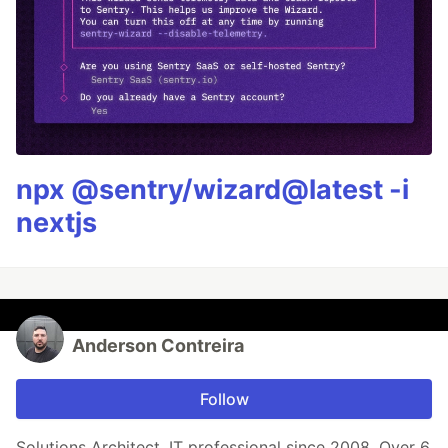
npx @sentry/wizard@latest -i
nextjs
Anderson Contreira
Follow
Solutions Architect. IT professional since 2008. Over 6