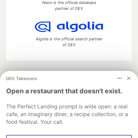
Neon is the official database
partner of DEV
Algolia is the official search partner
of DEV
DEV Community
— A space to discuss and keep up software
DEV Takeovers
development and manage your software career
Home
DEV Challenges
DEV++
Videos
Open a restaurant that doesn't exist.
DEV Education Tracks
DEV Help
Advertise on DEV
Organization Accounts
DEV Showcase
About
Contact
The Perfect Landing prompt is wide open: a real
Free Postgres Database
DEV Shop
MLH
Code of Conduct
Privacy Policy
Terms of Use
cafe, an imaginary diner, a recipe collection, or a
Built on
Forem
— the
open source
software that powers
DEV
food festival. Your call.
and other inclusive communities.
Made with love and
Ruby on Rails
. DEV Community
©
2016 -