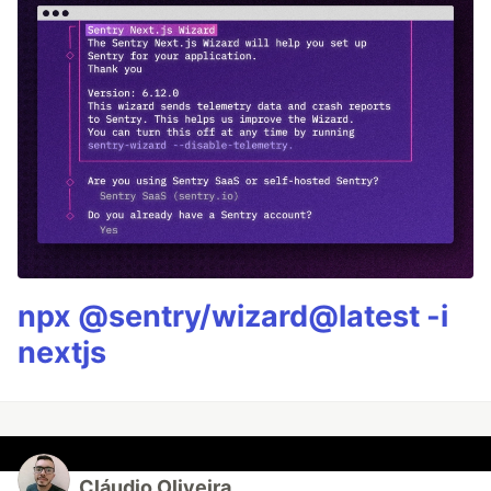
npx @sentry/wizard@latest -i
nextjs
Cláudio Oliveira