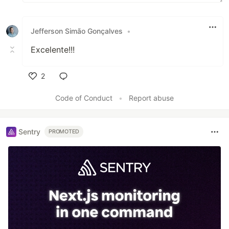
Jefferson Simão Gonçalves
•
Excelente!!!
2
Like
Code of Conduct
•
Report abuse
Sentry
PROMOTED