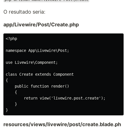
O resultado seria:
app/Livewire/Post/Create.php
<?php

namespace App\Livewire\Post;

use Livewire\Component;

class Create extends Component

{

    public function render()

    {

        return view('livewire.post.create');

    }

resources/views/livewire/post/create.blade.ph