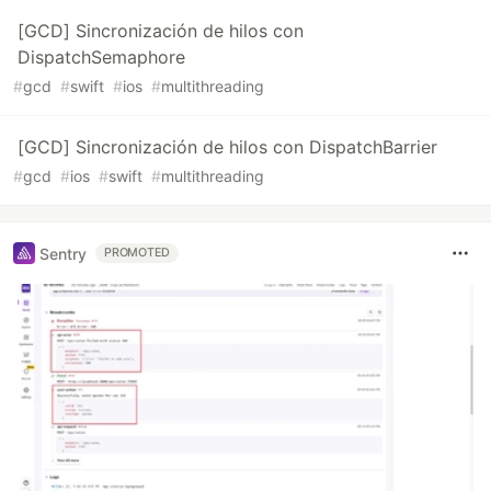
[GCD] Sincronización de hilos con
DispatchSemaphore
#
gcd
#
swift
#
ios
#
multithreading
[GCD] Sincronización de hilos con DispatchBarrier
#
gcd
#
ios
#
swift
#
multithreading
Sentry
PROMOTED