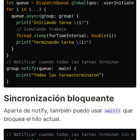
let
queue
=
DispatchQueue
.
global
(
qos
:
.
userInitiated
)
for
i
in
1
...
3
{
queue
.
async
(
group
:
group
)
{
print
(
"Iniciando tarea 
\(
i
)
"
)
// Simulando trabajo
Thread
.
sleep
(
forTimeInterval
:
Double
(
i
))
print
(
"Terminando tarea 
\(
i
)
"
)
}
}
// Notificar cuando todas las tareas terminan
group
.
notify
(
queue
:
.
main
)
{
print
(
"Todas las tareasterminaron"
)
}
Sincronización bloqueante
Aparte de notify, también puedo usar
que
wait()
bloquea el hilo actual.
// Notificar cuando todas las tareas terminan sin blo