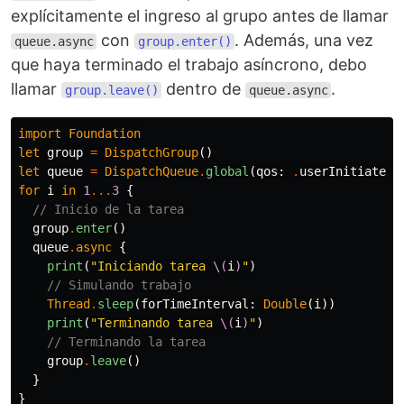
explícitamente el ingreso al grupo antes de llamar
con
. Además, una vez
queue.async
group.enter()
que haya terminado el trabajo asíncrono, debo
llamar
dentro de
.
group.leave()
queue.async
import
Foundation
let
group
=
DispatchGroup
()
let
queue
=
DispatchQueue
.
global
(
qos
:
.
userInitiated
)
for
i
in
1
...
3
{
// Inicio de la tarea
group
.
enter
()
queue
.
async
{
print
(
"Iniciando tarea 
\(
i
)
"
)
// Simulando trabajo
Thread
.
sleep
(
forTimeInterval
:
Double
(
i
))
print
(
"Terminando tarea 
\(
i
)
"
)
// Terminando la tarea
group
.
leave
()
}
}