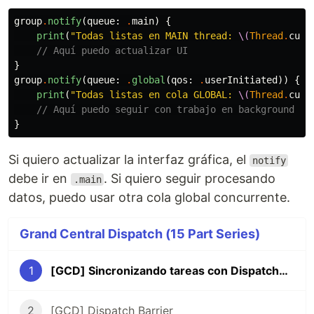
group
.
notify
(
queue
:
.
main
)
{
print
(
"Todas listas en MAIN thread: 
\(
Thread
.
curr
// Aquí puedo actualizar UI
}
group
.
notify
(
queue
:
.
global
(
qos
:
.
userInitiated
))
{
print
(
"Todas listas en cola GLOBAL: 
\(
Thread
.
curr
// Aquí puedo seguir con trabajo en background
}
Si quiero actualizar la interfaz gráfica, el
notify
debe ir en
. Si quiero seguir procesando
.main
datos, puedo usar otra cola global concurrente.
Grand Central Dispatch (15 Part Series)
1
[GCD] Sincronizando tareas con DispatchGroup
2
[GCD] Dispatch Barrier