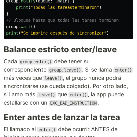
group
.
notify
(
queue
:
.
main
)
{
print
(
"Todas las tareasterminaron"
)
}
// Bloquea hasta que todas las tareas terminan
group
.
wait
()
print
(
"Se imprime después de sincronizar"
)
Balance estricto enter/leave
Cada
debe tener su
group.enter()
correspondiente
. Si se llama
group.leave()
enter()
más veces que
, el grupo nunca podrá
leave()
sincronizarse (se queda colgado). Por otro lado,
si llamo más
que
, la app puede
leave()
enter()
estallarse con un
.
EXC_BAD_INSTRUCTION
Enter antes de lanzar la tarea
El llamado al
debe ocurrir ANTES de
enter()