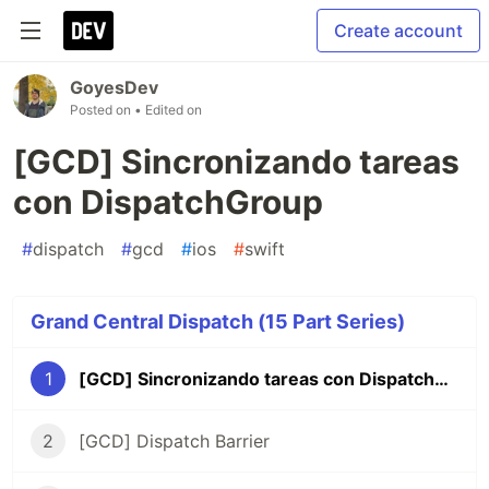
Create account
GoyesDev
Posted on
• Edited on
[GCD] Sincronizando tareas
con DispatchGroup
#
dispatch
#
gcd
#
ios
#
swift
Grand Central Dispatch (15 Part Series)
1
[GCD] Sincronizando tareas con DispatchGroup
2
[GCD] Dispatch Barrier