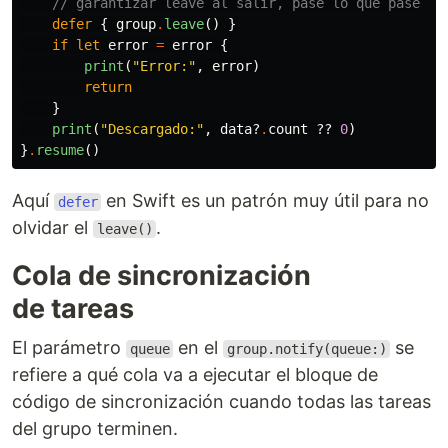
// garantizar leave al salir, pase lo que pase
defer
{
group
.
leave
()
}
if
let
error
=
error
{
print
(
"Error:"
,
error
)
return
}
print
(
"Descargado:"
,
data
?
.
count
??
0
)
}
.
resume
()
Aquí
en Swift es un patrón muy útil para no
defer
olvidar el
.
leave()
Cola de sincronización
de tareas
El parámetro
en el
se
queue
group.notify(queue:)
refiere a qué cola va a ejecutar el bloque de
código de sincronización cuando todas las tareas
del grupo terminen.