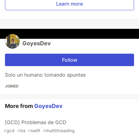
Learn more
GoyesDev
Follow
Solo un humano tomando apuntes
JOINED
More from
GoyesDev
[GCD] Problemas de GCD
#
gcd
#
ios
#
swift
#
multithreading