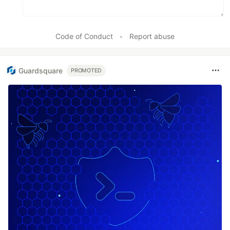
Code of Conduct
•
Report abuse
Guardsquare
PROMOTED