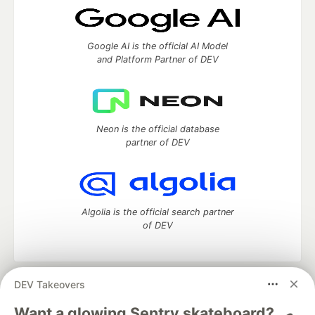
Google AI is the official AI Model
and Platform Partner of DEV
Neon is the official database
partner of DEV
Algolia is the official search partner
of DEV
DEV Takeovers
DEV Community
— A space to discuss and keep up software
development and manage your software career
Want a glowing Sentry skateboard? 🛹