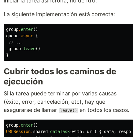
iniciar la tarea asíncrona, no dentro.
La siguiente implementación está correcta:
group
.
enter
()
queue
.
async
{
// ...
group
.
leave
()
}
Cubrir todos los caminos de
ejecución
Si la tarea puede terminar por varias causas
(éxito, error, cancelación, etc), hay que
asegurarse de llamar
en todos los casos.
leave()
group
.
enter
()
URLSession
.
shared
.
dataTask
(
with
:
url
)
{
data
,
respons