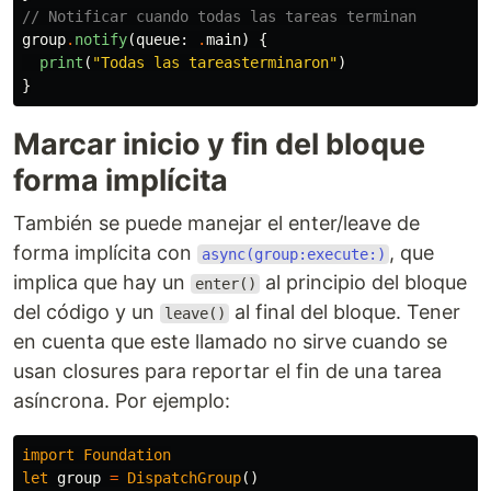
// Notificar cuando todas las tareas terminan
group
.
notify
(
queue
:
.
main
)
{
print
(
"Todas las tareasterminaron"
)
}
Marcar inicio y fin del bloque
forma implícita
También se puede manejar el enter/leave de
forma implícita con
, que
async(group:execute:)
implica que hay un
al principio del bloque
enter()
del código y un
al final del bloque. Tener
leave()
en cuenta que este llamado no sirve cuando se
usan closures para reportar el fin de una tarea
asíncrona. Por ejemplo:
import
Foundation
let
group
=
DispatchGroup
()