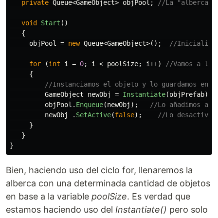
private
Queue
<
GameObject
>
objPool
;
//La "alberca" 
void
Start
()
{
objPool
=
new
Queue
<
GameObject
>();
//Inicializa
for
(
int
i
=
0
;
i
<
poolSize
;
i
++)
//Vamos a lle
{
//Instanciamos el objeto y lo guardamos en u
GameObject
newObj
=
Instantiate
(
objPrefab
);
objPool
.
Enqueue
(
newObj
);
//Lo añadimos a l
newObj
.
SetActive
(
false
);
//Lo desactivam
}
}
}
Bien, haciendo uso del ciclo for, llenaremos la
alberca con una determinada cantidad de objetos
en base a la variable
poolSize
. Es verdad que
estamos haciendo uso del
Instantiate()
pero solo