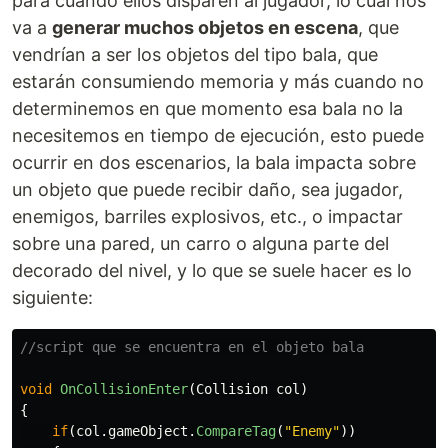
para cuando ellos disparen al jugador, lo cual nos
va a
generar muchos objetos en escena
, que
vendrían a ser los objetos del tipo bala, que
estarán consumiendo memoria y más cuando no
determinemos en que momento esa bala no la
necesitemos en tiempo de ejecución, esto puede
ocurrir en dos escenarios, la bala impacta sobre
un objeto que puede recibir daño, sea jugador,
enemigos, barriles explosivos, etc., o impactar
sobre una pared, un carro o alguna parte del
decorado del nivel, y lo que se suele hacer es lo
siguiente:
//script que se encuentra en el objeto bala
void
OnCollisionEnter
(
Collision
col
)
{
if
(
col
.
gameObject
.
CompareTag
(
"Enemy"
))