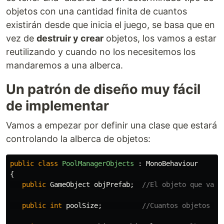
objetos con una cantidad finita de cuantos
existirán desde que inicia el juego, se basa que en
vez de
destruir y crear
objetos, los vamos a estar
reutilizando y cuando no los necesitemos los
mandaremos a una alberca.
Un patrón de diseño muy fácil
de implementar
Vamos a empezar por definir una clase que estará
controlando la alberca de objetos:
public
class
PoolManagerObjects
:
MonoBehaviour
{
public
GameObject
objPrefab
;
//El objeto que vamo
public
int
poolSize
;
//Cuantos objetos se