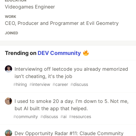
EDUCATION
Videogames Engineer
WORK
CEO, Producer and Programmer at Evil Geometry
JOINED
Trending on
DEV Community
Interviewing off leetcode you already memorized
isn't cheating, it's the job
#
hiring
#
interview
#
career
#
discuss
I used to smoke 20 a day. I'm down to 5. Not me,
but AI built the app that helped.
#
community
#
discuss
#
ai
#
resources
Dev Opportunity Radar #11: Claude Community