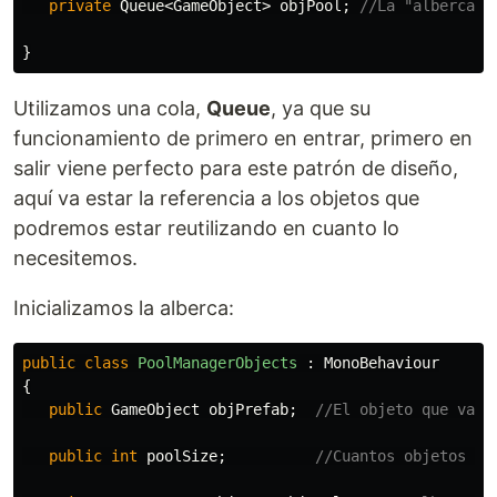
private
Queue
<
GameObject
>
objPool
;
//La "alberca" 
}
Utilizamos una cola,
Queue
, ya que su
funcionamiento de primero en entrar, primero en
salir viene perfecto para este patrón de diseño,
aquí va estar la referencia a los objetos que
podremos estar reutilizando en cuanto lo
necesitemos.
Inicializamos la alberca:
public
class
PoolManagerObjects
:
MonoBehaviour
{
public
GameObject
objPrefab
;
//El objeto que vamo
public
int
poolSize
;
//Cuantos objetos se