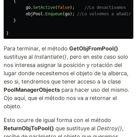
{
go
.
SetActive
(
false
);
//Lo desactivamos
objPool
.
Enqueue
(
go
);
//Lo volvemos a añadir a
}
}
Para terminar, el método
GetObjFromPool()
sustituye al
Instantiate()
, pero en este caso solo
nos interesa asignar la posición y rotación del
lugar donde necesitemos el objeto de la alberca,
eso si, tendremos que tener acceso a la clase
PoolManagerObjects
para hacer uso del mismo.
Ojo aquí, que el método nos va a retornar el
objeto.
Esto ocurre de igual forma con el método
ReturnObjToPool()
que sustituye al
Destroy()
,
recibe de parámetro el objeto que queremos