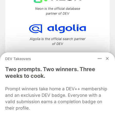
Neon is the official database
partner of DEV
Algolia is the official search partner
of DEV
DEV Takeovers
Two prompts. Two winners. Three
DEV Community
— A space to discuss and keep up software
development and manage your software career
weeks to cook.
Home
DEV Challenges
DEV++
Videos
DEV Education Tracks
DEV Help
Advertise on DEV
Prompt winners take home a DEV++ membership
Organization Accounts
DEV Showcase
About
Contact
and an exclusive DEV badge. Everyone with a
Free Postgres Database
DEV Shop
MLH
Code of Conduct
Privacy Policy
Terms of Use
valid submission earns a completion badge on
Built on
Forem
— the
open source
software that powers
DEV
their profile.
and other inclusive communities.