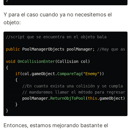
Y para el caso cuando ya no necesitemos el
objeto:
//script que se encuentra en el objeto bala
public
PoolManagerObjects
poolManager
;
//Hay que asig
void
OnCollisionEnter
(
Collision
col
)
{
if
(
col
.
gameObject
.
CompareTag
(
"Enemy"
))
{
//En cuanto exista una colisión y se cumpla la
// mandaremos llamar el método para regresar l
poolManager
.
ReturnObjToPool
(
this
.
gameObject
);
}
}
Entonces, estamos mejorando bastante el