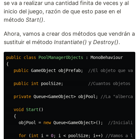
se va a realizar una cantidad finita de veces y al
inicio del juego, razón de que esto pase en el
método
Start()
.
Ahora, vamos a crear dos métodos que vendrán a
sustituir el método
Instantiate()
y
Destroy()
.
public
class
PoolManagerObjects
:
MonoBehaviour
{
public
GameObject
objPrefab
;
//El objeto que vamo
public
int
poolSize
;
//Cuantos objetos se
private
Queue
<
GameObject
>
objPool
;
//La "alberca" 
void
Start
()
{
objPool
=
new
Queue
<
GameObject
>();
//Inicializa
for
(
int
i
=
0
;
i
<
poolSize
;
i
++)
//Vamos a lle