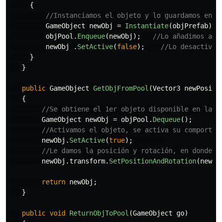
{
//Instanciamos el objeto y lo guardamos en u
GameObject
newObj
=
Instantiate
(
objPrefab
);
objPool
.
Enqueue
(
newObj
);
//Lo añadimos a l
newObj
.
SetActive
(
false
);
//Lo desactivam
}
}
public
GameObject
GetObjFromPool
(
Vector3
newPositi
{
//Se obtiene el 1er objeto disponible en la c
GameObject
newObj
=
objPool
.
Dequeue
();
//Activamos el objeto, se activa su comportam
newObj
.
SetActive
(
true
);
//Le damos la posición y rotación, en donde s
newObj
.
transform
.
SetPositionAndRotation
(
newPo
return
newObj
;
}
public
void
ReturnObjToPool
(
GameObject
go
)