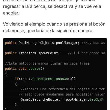
regresar a la alberca, se desactiva y se vuelve a
encolar.
Volviendo al ejemplo cuando se presiona el botón
del mouse, quedaría de la siguiente manera:
public
PoolManagerObjects
poolManager
;
//Hay que asig
public
Transform
spawnPoint
;
//El lugar donde sald
//Este método se manda llamar en cada frame
public
void
Update
()
{
if
(
Input
.
GetMouseButtonDown
(
0
))
{
//Tenemos una referencia del objeto que tomam
// esto puede ayudarnos para modificar valores
GameObject
theBullet
=
poolManager
.
GetObjFrom
}
}