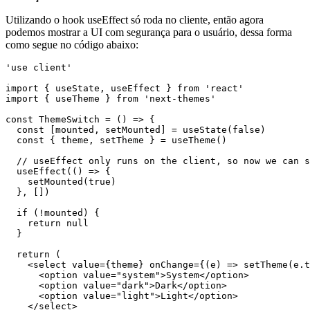
Utilizando o hook useEffect só roda no cliente, então agora
podemos mostrar a UI com segurança para o usuário, dessa forma
como segue no código abaixo:
'use client'

import { useState, useEffect } from 'react'

import { useTheme } from 'next-themes'

const ThemeSwitch = () => {

  const [mounted, setMounted] = useState(false)

  const { theme, setTheme } = useTheme()

  // useEffect only runs on the client, so now we can s
  useEffect(() => {

    setMounted(true)

  }, [])

  if (!mounted) {

    return null

  }

  return (

    <select value={theme} onChange={(e) => setTheme(e.t
      <option value="system">System</option>

      <option value="dark">Dark</option>

      <option value="light">Light</option>

    </select>
