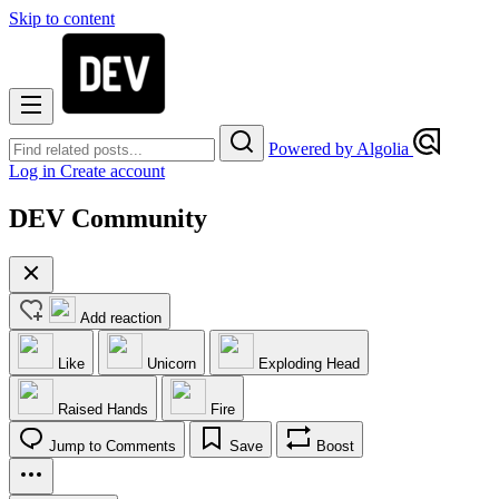
Skip to content
Powered by Algolia
Log in
Create account
DEV Community
Add reaction
Like
Unicorn
Exploding Head
Raised Hands
Fire
Jump to Comments
Save
Boost