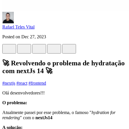
Rafael Teles Vital
Posted on
Dec 27, 2023
🚀 Revolvendo o problema de hydratação
com nextJs 14 🚀
#
nextjs
#
react
#
frontend
Olá desenvolvedores!!!
O problema:
Atualmente passei por esse problema, o famoso "
hydration for
rendering
" com o
nextJs14
A solução: