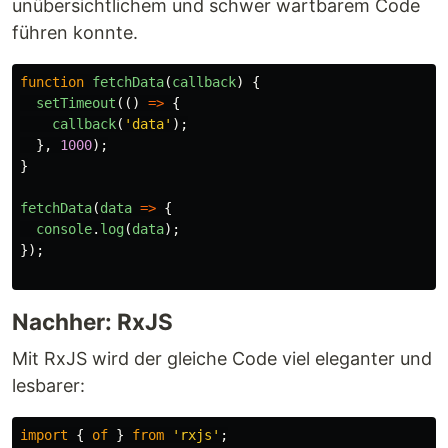
unübersichtlichem und schwer wartbarem Code
führen konnte.
function
fetchData
(
callback
)
{
setTimeout
(()
=>
{
callback
(
'
data
'
);
},
1000
);
}
fetchData
(
data
=>
{
console
.
log
(
data
);
});
Nachher: RxJS
Mit RxJS wird der gleiche Code viel eleganter und
lesbarer:
import
{
of
}
from
'
rxjs
'
;