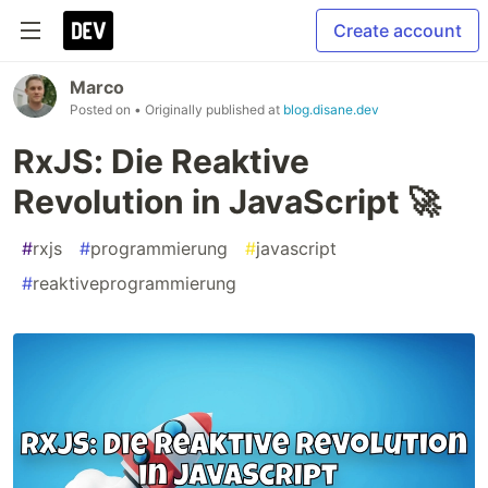
Create account
Marco
Posted on
• Originally published at
blog.disane.dev
RxJS: Die Reaktive
Revolution in JavaScript 🚀
#
rxjs
#
programmierung
#
javascript
#
reaktiveprogrammierung