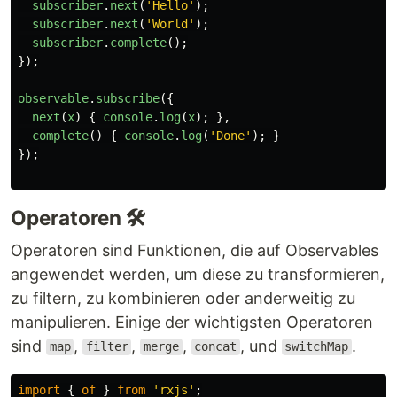
subscriber
.
next
(
'
Hello
'
);
subscriber
.
next
(
'
World
'
);
subscriber
.
complete
();
});
observable
.
subscribe
({
next
(
x
)
{
console
.
log
(
x
);
},
complete
()
{
console
.
log
(
'
Done
'
);
}
});
Operatoren 🛠️
Operatoren sind Funktionen, die auf Observables
angewendet werden, um diese zu transformieren,
zu filtern, zu kombinieren oder anderweitig zu
manipulieren. Einige der wichtigsten Operatoren
sind
,
,
,
, und
.
map
filter
merge
concat
switchMap
import
{
of
}
from
'
rxjs
'
;