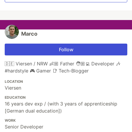
Marco
Follow
🇩🇪 Viersen / NRW 👶🏼 Father 🧑🏼‍💻 Developer 🎶
#hardstyle 🎮 Gamer 📑 Tech-Blogger
LOCATION
Viersen
EDUCATION
16 years dev exp / (with 3 years of apprenticeship
[German dual education])
WORK
Senior Developer