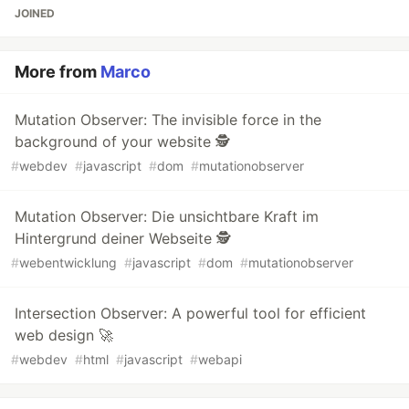
JOINED
More from
Marco
Mutation Observer: The invisible force in the
background of your website 🕵️
#
webdev
#
javascript
#
dom
#
mutationobserver
Mutation Observer: Die unsichtbare Kraft im
Hintergrund deiner Webseite 🕵️
#
webentwicklung
#
javascript
#
dom
#
mutationobserver
Intersection Observer: A powerful tool for efficient
web design 🚀
#
webdev
#
html
#
javascript
#
webapi