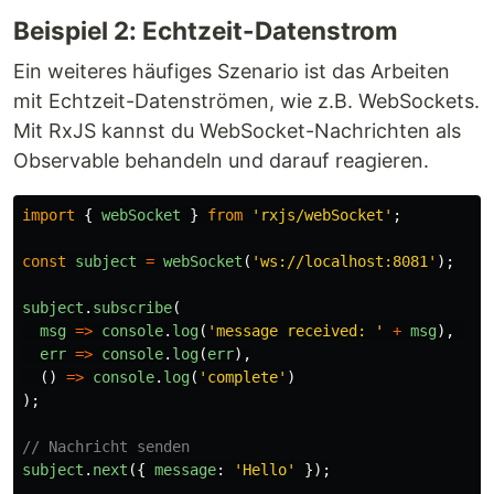
Beispiel 2: Echtzeit-Datenstrom
Ein weiteres häufiges Szenario ist das Arbeiten
mit Echtzeit-Datenströmen, wie z.B. WebSockets.
Mit RxJS kannst du WebSocket-Nachrichten als
Observable behandeln und darauf reagieren.
import
{
webSocket
}
from
'
rxjs/webSocket
'
;
const
subject
=
webSocket
(
'
ws://localhost:8081
'
);
subject
.
subscribe
(
msg
=>
console
.
log
(
'
message received: 
'
+
msg
),
err
=>
console
.
log
(
err
),
()
=>
console
.
log
(
'
complete
'
)
);
// Nachricht senden
subject
.
next
({
message
:
'
Hello
'
});