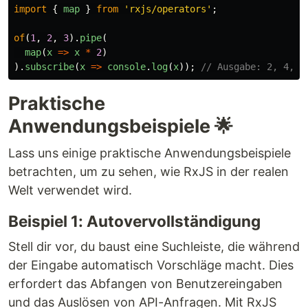
import
{
map
}
from
'
rxjs/operators
'
;
of
(
1
,
2
,
3
).
pipe
(
map
(
x
=>
x
*
2
)
).
subscribe
(
x
=>
console
.
log
(
x
));
// Ausgabe: 2, 4, 6
Praktische
Anwendungsbeispiele 🌟
Lass uns einige praktische Anwendungsbeispiele
betrachten, um zu sehen, wie RxJS in der realen
Welt verwendet wird.
Beispiel 1: Autovervollständigung
Stell dir vor, du baust eine Suchleiste, die während
der Eingabe automatisch Vorschläge macht. Dies
erfordert das Abfangen von Benutzereingaben
und das Auslösen von API-Anfragen. Mit RxJS