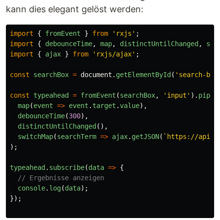
kann dies elegant gelöst werden:
import
{
fromEvent
}
from
'
rxjs
'
;
import
{
debounceTime
,
map
,
distinctUntilChanged
,
swi
import
{
ajax
}
from
'
rxjs/ajax
'
;
const
searchBox
=
document
.
getElementById
(
'
search-box
const
typeahead
=
fromEvent
(
searchBox
,
'
input
'
).
pipe
(
map
(
event
=>
event
.
target
.
value
),
debounceTime
(
300
),
distinctUntilChanged
(),
switchMap
(
searchTerm
=>
ajax
.
getJSON
(
`https://api.e
);
typeahead
.
subscribe
(
data
=>
{
// Ergebnisse anzeigen
console
.
log
(
data
);
});