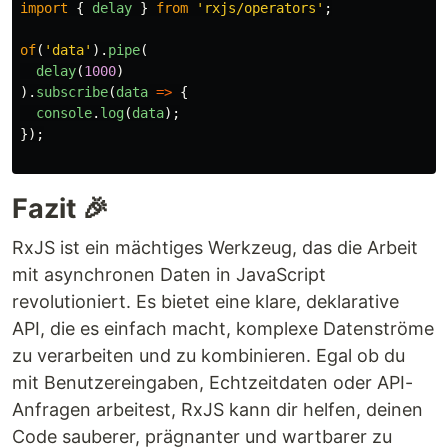
import
{
delay
}
from
'
rxjs/operators
'
;
of
(
'
data
'
).
pipe
(
delay
(
1000
)
).
subscribe
(
data
=>
{
console
.
log
(
data
);
});
Fazit 🎉
RxJS ist ein mächtiges Werkzeug, das die Arbeit
mit asynchronen Daten in JavaScript
revolutioniert. Es bietet eine klare, deklarative
API, die es einfach macht, komplexe Datenströme
zu verarbeiten und zu kombinieren. Egal ob du
mit Benutzereingaben, Echtzeitdaten oder API-
Anfragen arbeitest, RxJS kann dir helfen, deinen
Code sauberer, prägnanter und wartbarer zu