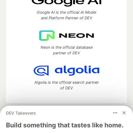
Google AI is the official AI Model
and Platform Partner of DEV
Neon is the official database
partner of DEV
Algolia is the official search partner
of DEV
DEV Takeovers
DEV Community
— A space to discuss and keep up software
development and manage your software career
Build something that tastes like home.
Home
DEV Challenges
DEV++
Videos