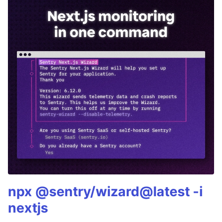
npx @sentry/wizard@latest -i
nextjs