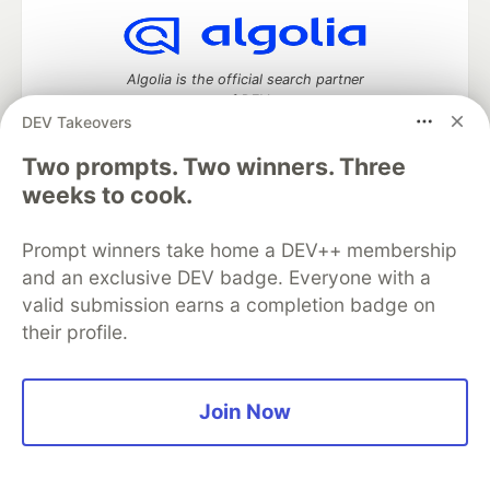
Algolia is the official search partner
of DEV
DEV Takeovers
Two prompts. Two winners. Three
weeks to cook.
DEV Community
— A space to discuss and keep up software
development and manage your software career
Prompt winners take home a DEV++ membership
Home
DEV Challenges
DEV++
Videos
DEV Education Tracks
DEV Help
Advertise on DEV
and an exclusive DEV badge. Everyone with a
Organization Accounts
DEV Showcase
About
Contact
valid submission earns a completion badge on
Free Postgres Database
DEV Shop
MLH
their profile.
Code of Conduct
Privacy Policy
Terms of Use
Built on
Forem
— the
open source
software that powers
DEV
and other inclusive communities.
Join Now
Made with love and
Ruby on Rails
. DEV Community
©
2016 -
2026.