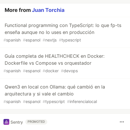
More from
Juan Torchia
Functional programming con TypeScript: lo que fp-ts
enseña aunque no lo uses en producción
#
spanish
#
espanol
#
nextjs
#
typescript
Guía completa de HEALTHCHECK en Docker:
Dockerfile vs Compose vs orquestador
#
spanish
#
espanol
#
docker
#
devops
Qwen3 en local con Ollama: qué cambió en la
arquitectura y si vale el cambio
#
spanish
#
espanol
#
typescript
#
inferencialocal
Sentry
PROMOTED