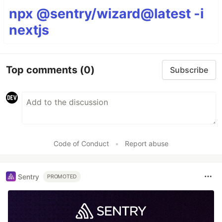
npx @sentry/wizard@latest -i
nextjs
Top comments
(0)
Subscribe
Code of Conduct
•
Report abuse
Sentry
PROMOTED