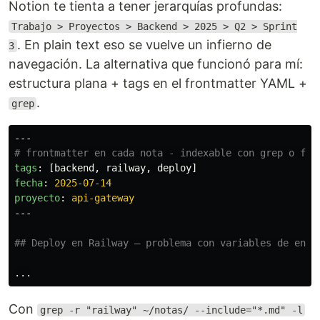
Notion te tienta a tener jerarquías profundas:
Trabajo > Proyectos > Backend > 2025 > Q2 > Sprint
. En plain text eso se vuelve un infierno de
3
navegación. La alternativa que funcionó para mí:
estructura plana + tags en el frontmatter YAML +
.
grep
---
# frontmatter en cada nota - indexable con grep o fzf
tags
:
[
backend
,
railway
,
deploy
]
fecha
:
2025-07-14
proyecto
:
api-gateway
---
## Deploy en Railway — problema con variables de ento
Con
grep -r "railway" ~/notas/ --include="*.md" -l