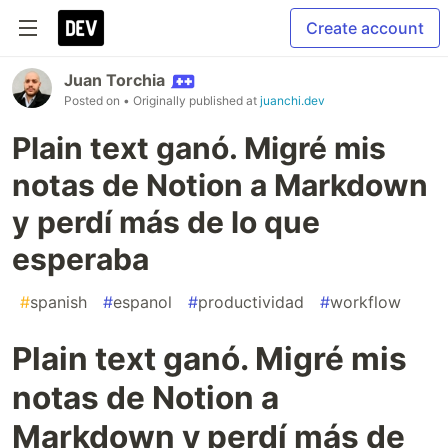
Create account
Juan Torchia
Posted on
• Originally published at
juanchi.dev
Plain text ganó. Migré mis
notas de Notion a Markdown
y perdí más de lo que
esperaba
#
spanish
#
espanol
#
productividad
#
workflow
Plain text ganó. Migré mis
notas de Notion a
Markdown y perdí más de