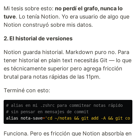
Mi tesis sobre esto:
no perdí el grafo, nunca lo
tuve
. Lo tenía Notion. Yo era usuario de algo que
Notion construyó sobre mis datos.
2. El historial de versiones
Notion guarda historial. Markdown puro no. Para
tener historial en plain text necesitás Git — lo que
es técnicamente superior pero agrega fricción
brutal para notas rápidas de las 11pm.
Terminé con esto:
# alias en mi .zshrc para commitear notas rápido
# sin pensar en mensajes de commit
alias 
nota-save
=
'cd ~/notas && git add -A && git comm
Funciona. Pero es fricción que Notion absorbía en