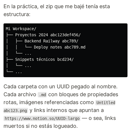
En la práctica, el zip que me bajé tenía esta
estructura:
Mi Workspace/

├── Proyectos 2024 abc123def456/

│   ├── Backend Railway abc789/

│   │   └── Deploy notes abc789.md

│   └── ...

├── Snippets técnicos bcd234/

│   └── ...

Cada carpeta con un UUID pegado al nombre.
Cada archivo
con bloques de propiedades
.md
rotas, imágenes referenciadas como
Untitled
y links internos que apuntan a
abc123.png
— o sea, links
https://www.notion.so/UUID-largo
muertos si no estás logueado.