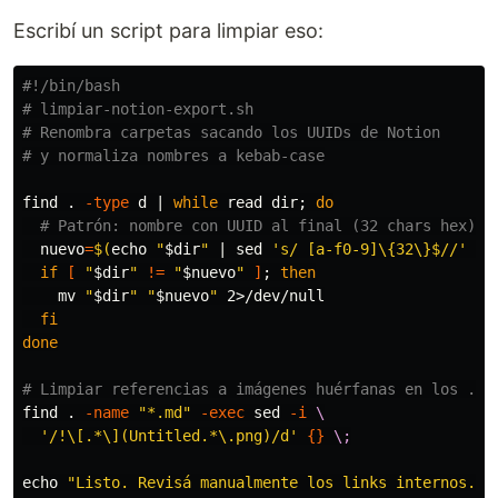
Escribí un script para limpiar eso:
#!/bin/bash
# limpiar-notion-export.sh
# Renombra carpetas sacando los UUIDs de Notion
# y normaliza nombres a kebab-case
find 
.
-type
 d | 
while 
read dir
;
do
# Patrón: nombre con UUID al final (32 chars hex)
nuevo
=
$(
echo
"
$dir
"
 | 
sed
's/ [a-f0-9]\{32\}$//'
 | 
if
[
"
$dir
"
!=
"
$nuevo
"
]
;
then

mv
"
$dir
"
"
$nuevo
"
 2>/dev/null

fi

done
# Limpiar referencias a imágenes huérfanas en los .md
find 
.
-name
"*.md"
-exec
sed
-i
\
'/!\[.*\](Untitled.*\.png)/d'
{}
\;
echo
"Listo. Revisá manualmente los links internos."