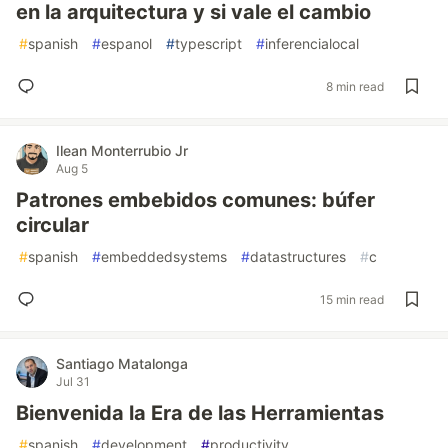
en la arquitectura y si vale el cambio
#
spanish
#
espanol
#
typescript
#
inferencialocal
8 min read
Ilean Monterrubio Jr
Aug 5
Patrones embebidos comunes: búfer
circular
#
spanish
#
embeddedsystems
#
datastructures
#
c
15 min read
Santiago Matalonga
Jul 31
Bienvenida la Era de las Herramientas
#
spanish
#
development
#
productivity