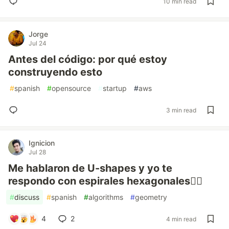
10 min read
Jorge
Jul 24
Antes del código: por qué estoy
construyendo esto
#
spanish
#
opensource
#
startup
#
aws
3 min read
Ignicion
Jul 28
Me hablaron de U-shapes y yo te
respondo con espirales hexagonales😵‍💫️
#
discuss
#
spanish
#
algorithms
#
geometry
4
2
4 min read