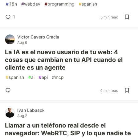
#
i18n
#
webdev
#
programming
#
spanish
1
5 min read
Victor Cavero Gracia
Aug 6
La IA es el nuevo usuario de tu web: 4
cosas que cambian en tu API cuando el
cliente es un agente
#
spanish
#
ai
#
api
#
mcp
4 min read
Ivan Labasok
Aug 2
Llamar a un teléfono real desde el
navegador: WebRTC, SIP y lo que nadie te