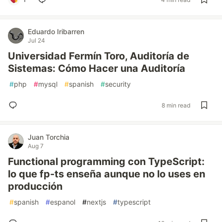
Eduardo Iribarren
Jul 24
Universidad Fermín Toro, Auditoría de
Sistemas: Cómo Hacer una Auditoría
#
php
#
mysql
#
spanish
#
security
8 min read
Juan Torchia
Aug 7
Functional programming con TypeScript:
lo que fp-ts enseña aunque no lo uses en
producción
#
spanish
#
espanol
#
nextjs
#
typescript