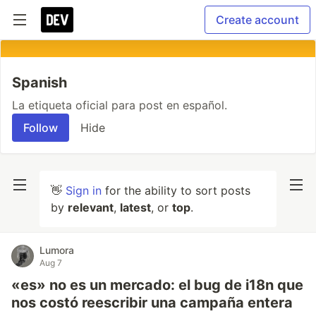
Create account
Spanish
La etiqueta oficial para post en español.
Follow
Hide
👋
Sign in
for the ability to sort posts
by
relevant
,
latest
, or
top
.
Lumora
Aug 7
«es» no es un mercado: el bug de i18n que
nos costó reescribir una campaña entera