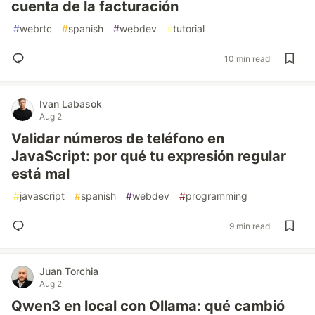
cuenta de la facturación
#
webrtc
#
spanish
#
webdev
#
tutorial
10 min read
Ivan Labasok
Aug 2
Validar números de teléfono en
JavaScript: por qué tu expresión regular
está mal
#
javascript
#
spanish
#
webdev
#
programming
9 min read
Juan Torchia
Aug 2
Qwen3 en local con Ollama: qué cambió