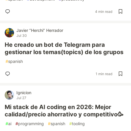
4 min read
Javier “Herchi” Herrador
Jul 30
He creado un bot de Telegram para
gestionar los temas(topics) de los grupos
#
spanish
1 min read
Ignicion
Jul 27
Mi stack de AI coding en 2026: Mejor
calidad/precio ahorrativo y competitivo🥳️
#
ai
#
programming
#
spanish
#
tooling