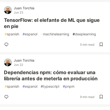
Juan Torchia
Jun 23
TensorFlow: el elefante de ML que sigue
en pie
#
spanish
#
espanol
#
machinelearning
#
deeplearning
5 min read
Juan Torchia
Jun 22
Dependencias npm: cómo evaluar una
librería antes de meterla en producción
#
spanish
#
espanol
#
typescript
#
pnpm
9 min read