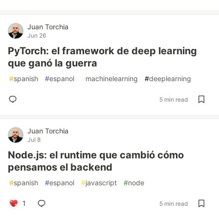
Juan Torchia
Jun 26
PyTorch: el framework de deep learning
que ganó la guerra
#
spanish
#
espanol
#
machinelearning
#
deeplearning
5 min read
Juan Torchia
Jul 8
Node.js: el runtime que cambió cómo
pensamos el backend
#
spanish
#
espanol
#
javascript
#
node
1
5 min read