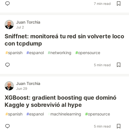
7 min read
Juan Torchia
Jul 2
Sniffnet: monitoreá tu red sin volverte loco
con tcpdump
#
spanish
#
espanol
#
networking
#
opensource
5 min read
Juan Torchia
Jun 29
XGBoost: gradient boosting que dominó
Kaggle y sobrevivió al hype
#
spanish
#
espanol
#
machinelearning
#
opensource
5 min read