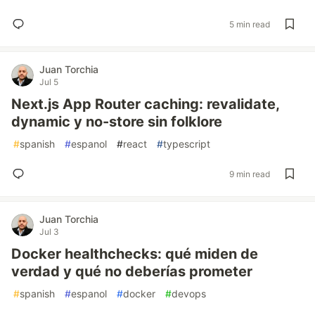
5 min read
Juan Torchia
Jul 5
Next.js App Router caching: revalidate,
dynamic y no-store sin folklore
#
spanish
#
espanol
#
react
#
typescript
9 min read
Juan Torchia
Jul 3
Docker healthchecks: qué miden de
verdad y qué no deberías prometer
#
spanish
#
espanol
#
docker
#
devops