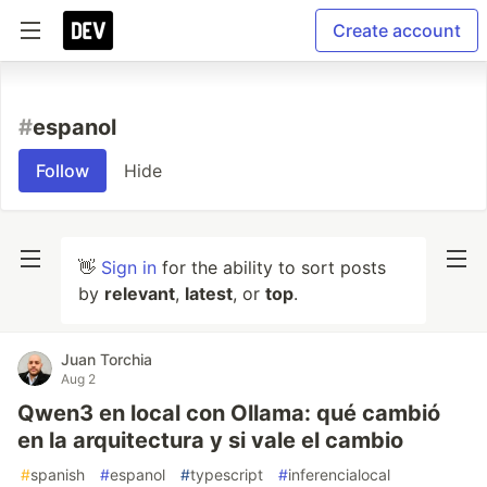
Create account
#
espanol
Follow
Hide
👋
Sign in
for the ability to sort posts
by
relevant
,
latest
, or
top
.
Juan Torchia
Aug 2
Qwen3 en local con Ollama: qué cambió
en la arquitectura y si vale el cambio
#
spanish
#
espanol
#
typescript
#
inferencialocal