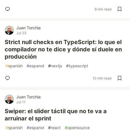
8 min read
Juan Torchia
Jul 23
Strict null checks en TypeScript: lo que el
compilador no te dice y dónde sí duele en
producción
#
spanish
#
espanol
#
nextjs
#
typescript
10 min read
Juan Torchia
Jul 11
Swiper: el slider táctil que no te va a
arruinar el sprint
#
spanish
#
espanol
#
react
#
opensource