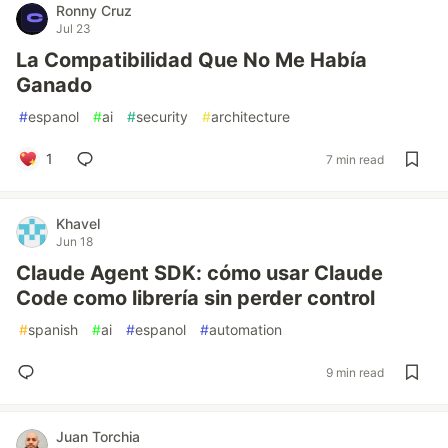
Ronny Cruz
Jul 23
La Compatibilidad Que No Me Había
Ganado
#
espanol
#
ai
#
security
#
architecture
1
7 min read
Khavel
Jun 18
Claude Agent SDK: cómo usar Claude
Code como librería sin perder control
#
spanish
#
ai
#
espanol
#
automation
9 min read
Juan Torchia