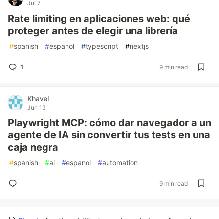
Jul 7
Rate limiting en aplicaciones web: qué
proteger antes de elegir una librería
#
spanish
#
espanol
#
typescript
#
nextjs
1
9 min read
Khavel
Jun 13
Playwright MCP: cómo dar navegador a un
agente de IA sin convertir tus tests en una
caja negra
#
spanish
#
ai
#
espanol
#
automation
9 min read