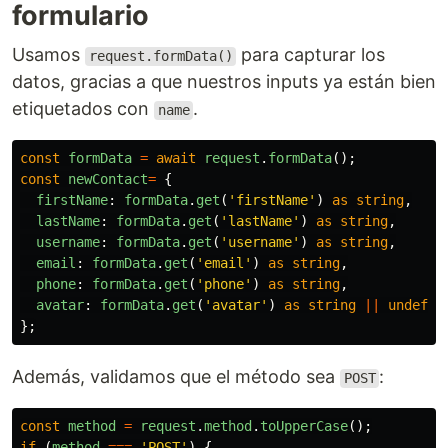
formulario
Usamos
para capturar los
request.formData()
datos, gracias a que nuestros inputs ya están bien
etiquetados con
.
name
const
formData
=
await
request
.
formData
();
const
newContact
=
{
firstName
:
formData
.
get
(
'
firstName
'
)
as
string
,
lastName
:
formData
.
get
(
'
lastName
'
)
as
string
,
username
:
formData
.
get
(
'
username
'
)
as
string
,
email
:
formData
.
get
(
'
email
'
)
as
string
,
phone
:
formData
.
get
(
'
phone
'
)
as
string
,
avatar
:
formData
.
get
(
'
avatar
'
)
as
string
||
undefin
};
Además, validamos que el método sea
:
POST
const
method
=
request
.
method
.
toUpperCase
();
if 
(
method
===
'
POST
'
)
{