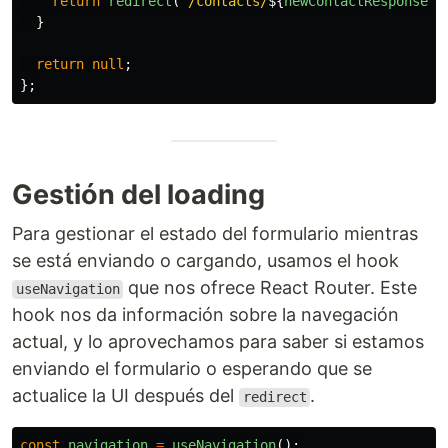
return
redirect
(
`/contacts/
${
newContactResponse
.
i
}
return
null
;
};
Gestión del loading
Para gestionar el estado del formulario mientras
se está enviando o cargando, usamos el hook
que nos ofrece React Router. Este
useNavigation
hook nos da información sobre la navegación
actual, y lo aprovechamos para saber si estamos
enviando el formulario o esperando que se
actualice la UI después del
.
redirect
const
navigation
=
useNavigation
();