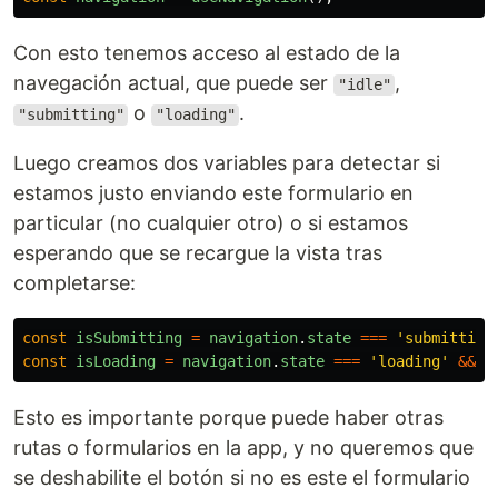
Con esto tenemos acceso al estado de la
navegación actual, que puede ser
,
"idle"
o
.
"submitting"
"loading"
Luego creamos dos variables para detectar si
estamos justo enviando este formulario en
particular (no cualquier otro) o si estamos
esperando que se recargue la vista tras
completarse:
const
isSubmitting
=
navigation
.
state
===
'
submitting
const
isLoading
=
navigation
.
state
===
'
loading
'
&&
n
Esto es importante porque puede haber otras
rutas o formularios en la app, y no queremos que
se deshabilite el botón si no es este el formulario