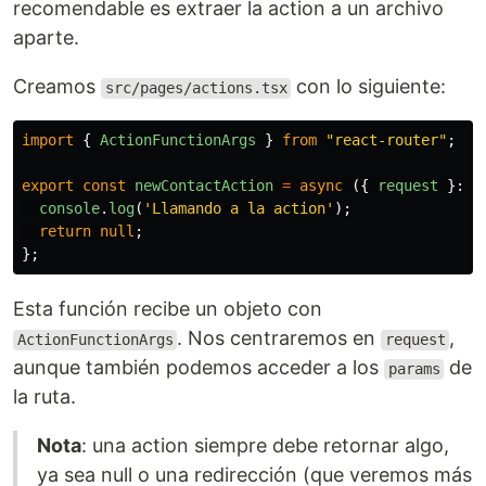
recomendable es extraer la action a un archivo
aparte.
Creamos
con lo siguiente:
src/pages/actions.tsx
import
{
ActionFunctionArgs
}
from
"
react-router
"
;
export
const
newContactAction
=
async 
({
request
}:
A
console
.
log
(
'
Llamando a la action
'
);
return
null
;
};
Esta función recibe un objeto con
. Nos centraremos en
,
ActionFunctionArgs
request
aunque también podemos acceder a los
de
params
la ruta.
Nota
: una action siempre debe retornar algo,
ya sea null o una redirección (que veremos más