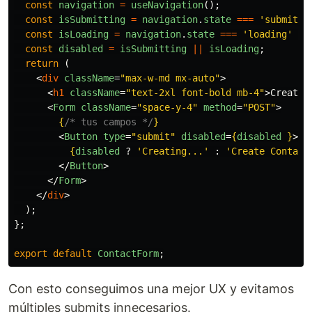
const
navigation
=
useNavigation
();
const
isSubmitting
=
navigation
.
state
===
'
submitti
const
isLoading
=
navigation
.
state
===
'
loading
'
&&
const
disabled
=
isSubmitting
||
isLoading
;
return 
(
<
div
className
=
"max-w-md mx-auto"
>
<
h1
className
=
"text-2xl font-bold mb-4"
>
Create 
<
Form
className
=
"space-y-4"
method
=
"POST"
>
{
/* tus campos */
}
<
Button
type
=
"submit"
disabled
=
{
disabled
}
>
{
disabled
?
'
Creating...
'
:
'
Create Contact
</
Button
>
</
Form
>
</
div
>
);
};
export
default
ContactForm
;
Con esto conseguimos una mejor UX y evitamos
múltiples submits innecesarios.