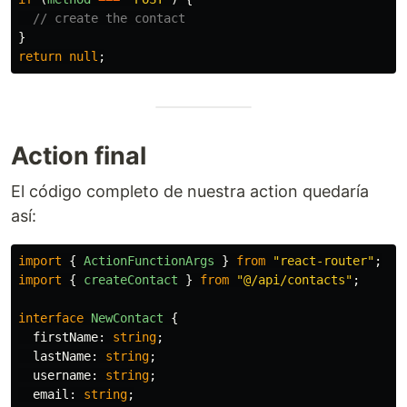
// create the contact
}
return
null
;
Action final
El código completo de nuestra action quedaría
así:
import
{
ActionFunctionArgs
}
from
"
react-router
"
;
import
{
createContact
}
from
"
@/api/contacts
"
;
interface
NewContact
{
firstName
:
string
;
lastName
:
string
;
username
:
string
;
email
:
string
;