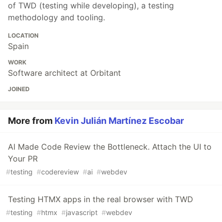
of TWD (testing while developing), a testing
methodology and tooling.
LOCATION
Spain
WORK
Software architect at Orbitant
JOINED
More from
Kevin Julián Martínez Escobar
AI Made Code Review the Bottleneck. Attach the UI to
Your PR
#
testing
#
codereview
#
ai
#
webdev
Testing HTMX apps in the real browser with TWD
#
testing
#
htmx
#
javascript
#
webdev