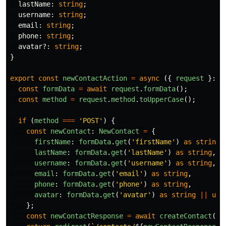
lastName
:
string
;
username
:
string
;
email
:
string
;
phone
:
string
;
avatar
?:
string
;
}
export
const
newContactAction
=
async 
({
request
}:
A
const
formData
=
await
request
.
formData
();
const
method
=
request
.
method
.
toUpperCase
();
if 
(
method
===
'
POST
'
)
{
const
newContact
:
NewContact
=
{
firstName
:
formData
.
get
(
'
firstName
'
)
as
string
,
lastName
:
formData
.
get
(
'
lastName
'
)
as
string
,
username
:
formData
.
get
(
'
username
'
)
as
string
,
email
:
formData
.
get
(
'
email
'
)
as
string
,
phone
:
formData
.
get
(
'
phone
'
)
as
string
,
avatar
:
formData
.
get
(
'
avatar
'
)
as
string
||
und
};
const
newContactResponse
=
await
createContact
(
ne