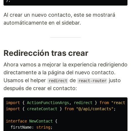
};
Al crear un nuevo contacto, este se mostrará
automáticamente en el sidebar.
Redirección tras crear
Ahora vamos a mejorar la experiencia redirigiendo
directamente a la página del nuevo contacto.
Usamos el helper
de
justo
redirect
react-router
después de crear el contacto:
import
{
ActionFunctionArgs
,
redirect
}
from
"
react-r
import
{
createContact
}
from
"
@/api/contacts
"
;
interface
NewContact
{
firstName
:
string
;