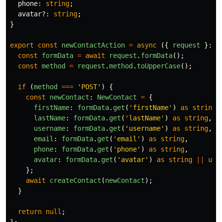
phone
:
string
;
avatar
?:
string
;
}
export
const
newContactAction
=
async 
({
request
}:
A
const
formData
=
await
request
.
formData
();
const
method
=
request
.
method
.
toUpperCase
();
if 
(
method
===
'
POST
'
)
{
const
newContact
:
NewContact
=
{
firstName
:
formData
.
get
(
'
firstName
'
)
as
string
,
lastName
:
formData
.
get
(
'
lastName
'
)
as
string
,
username
:
formData
.
get
(
'
username
'
)
as
string
,
email
:
formData
.
get
(
'
email
'
)
as
string
,
phone
:
formData
.
get
(
'
phone
'
)
as
string
,
avatar
:
formData
.
get
(
'
avatar
'
)
as
string
||
und
};
await
createContact
(
newContact
);
}
return
null
;