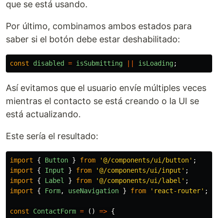
que se está usando.
Por último, combinamos ambos estados para
saber si el botón debe estar deshabilitado:
const
disabled
=
isSubmitting
||
isLoading
;
Así evitamos que el usuario envíe múltiples veces
mientras el contacto se está creando o la UI se
está actualizando.
Este sería el resultado:
import
{
Button
}
from
'
@/components/ui/button
'
;
import
{
Input
}
from
'
@/components/ui/input
'
;
import
{
Label
}
from
'
@/components/ui/label
'
;
import
{
Form
,
useNavigation
}
from
'
react-router
'
;
const
ContactForm
=
()
=>
{