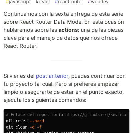
#
javascript
#
react
#
reactrouter
#
webdev
Continuamos con la sexta entrega de esta serie
sobre React Router Data Mode. En esta ocasión
hablaremos sobre las
actions
: una de las piezas
clave para el manejo de datos que nos ofrece
React Router.
Si vienes del
post anterior
, puedes continuar con
tu proyecto tal cual. Pero si prefieres empezar
limpio o asegurarte de estar en el punto exacto,
ejecuta los siguientes comandos:
# Enlace del repositorio https://github.com/kevinccbs
git reset 
--hard
git clean 
-d
-f