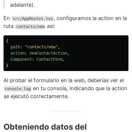
adelante).
En
, configuramos la action en la
src/AppRoutes.tsx
ruta
así:
contacts/new
{
path
:
"
contacts/new
"
,
action
:
newContactAction
,
Component
:
ContactForm
,
}
Al probar el formulario en la web, deberías ver el
en tu consola, indicando que la action
console.log
se ejecutó correctamente.
Obteniendo datos del