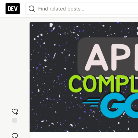
Add
reaction