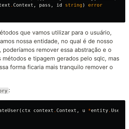
text
.
Context
,
pass
,
id
string
)
error
todos que vamos utilizar para o usuário,
amos nossa entidade, no qual é de nosso
, poderíamos remover essa abstração e o
s métodos e tipagem gerados pelo sqlc, mas
sa forma ficaria mais tranquilo remover o
:
ory
ateUser
(
ctx
context
.
Context
,
u
*
entity
.
UserEn