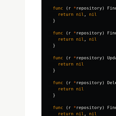
func
(
r
*
repository
)
Fin
return
nil
,
nil
}
func
(
r
*
repository
)
Fin
return
nil
,
nil
}
func
(
r
*
repository
)
Upd
return
nil
}
func
(
r
*
repository
)
Del
return
nil
}
func
(
r
*
repository
)
Fin
return
nil
,
nil