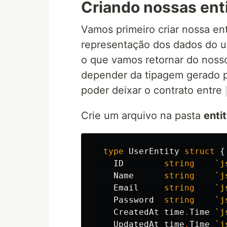
Criando nossas ent
Vamos primeiro criar nossa en
representação dos dados do us
o que vamos retornar do noss
depender da tipagem gerado pe
poder deixar o contrato entre
Crie um arquivo na pasta
enti
type
UserEntity
struct
{
ID
string
`j
Name
string
`j
Email
string
`j
Password
string
`j
CreatedAt
time
.
Time
`j
UpdatedAt
time
.
Time
`j