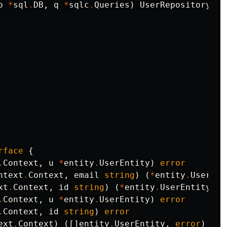
b
*
sql
.
DB
,
q
*
sqlc
.
Queries
)
UserRepository
{
rface
{
.
Context
,
u
*
entity
.
UserEntity
)
error
ntext
.
Context
,
email
string
)
(
*
entity
.
UserEnt
xt
.
Context
,
id
string
)
(
*
entity
.
UserEntity
,
e
.
Context
,
u
*
entity
.
UserEntity
)
error
.
Context
,
id
string
)
error
ext
.
Context
)
([]
entity
.
UserEntity
,
error
)