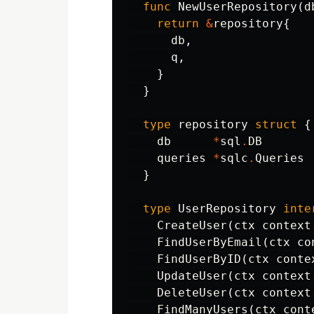
func
NewUserRepository
(
d
return
&
repository
{
db
,
q
,
}
}
type
repository
struct
{
db
*
sql
.
DB
queries
*
sqlc
.
Queries
}
type
UserRepository
inte
CreateUser
(
ctx
context
FindUserByEmail
(
ctx
co
FindUserByID
(
ctx
conte
UpdateUser
(
ctx
context
DeleteUser
(
ctx
context
FindManyUsers
(
ctx
cont