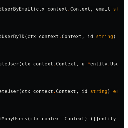
dUserByEmail
(
ctx
context
.
Context
,
email
strin
dUserByID
(
ctx
context
.
Context
,
id
string
)
(
*
e
ateUser
(
ctx
context
.
Context
,
u
*
entity
.
UserEn
eteUser
(
ctx
context
.
Context
,
id
string
)
error
dManyUsers
(
ctx
context
.
Context
)
([]
entity
.
Use