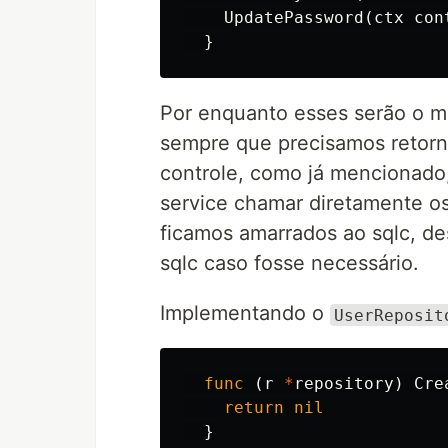
UpdatePassword
(
ctx
con
}
Por enquanto esses serão o mé
sempre que precisamos retorn
controle, como já mencionado
service chamar diretamente o
ficamos amarrados ao sqlc, des
sqlc caso fosse necessário.
Implementando o
UserReposit
func
(
r
*
repository
)
Cre
return
nil
}