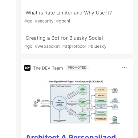
What is Rate Limiter and Why Use It?
#
go
#
security
#
gochi
Creating a Bot for Bluesky Social
#
go
#
websocket
#
atprotocol
#
bluesky
The DEV Team
PROMOTED
Architect A Personalized