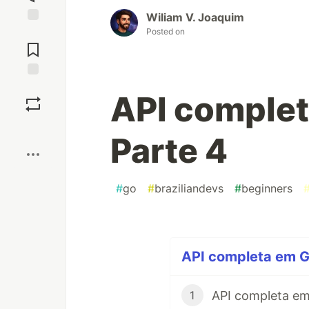
Wiliam V. Joaquim
Posted on
Jump to
Comments
Save
API complet
Boost
Parte 4
#
go
#
braziliandevs
#
beginners
API completa em GO
API completa em
1