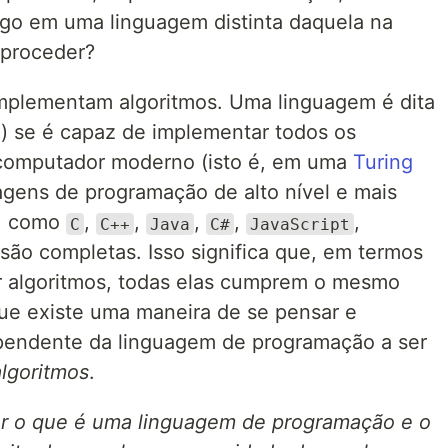
algo em uma linguagem distinta daquela na
 proceder?
mplementam algoritmos. Uma linguagem é dita
e
) se é capaz de implementar todos os
 computador moderno (isto é, em uma
Turing
uagens de programação de alto nível e mais
o, como
,
,
,
,
,
C
C++
Java
C#
JavaScript
, são completas. Isso significa que, em termos
 algoritmos, todas elas cumprem o mesmo
que existe uma maneira de se pensar e
ependente da linguagem de programação a ser
algoritmos
.
r o que é uma linguagem de programação e o