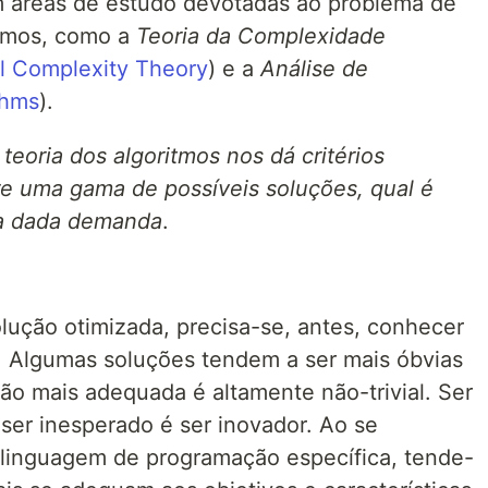
em áreas de estudo devotadas ao problema de
itmos, como a
Teoria da Complexidade
l Complexity Theory
) e a
Análise de
thms
).
teoria dos algoritmos nos dá critérios
tre uma gama de possíveis soluções, qual é
ma dada demanda
.
lução otimizada, precisa-se, antes, conhecer
. Algumas soluções tendem a ser mais óbvias
ção mais adequada é altamente não-trivial. Ser
e ser inesperado é ser inovador. Ao se
linguagem de programação específica, tende-