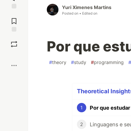
Yuri Ximenes Martins
Posted on
• Edited on
Jump to
Comments
Save
Por que est
Boost
#
theory
#
study
#
programming
Theoretical Insight
Por que estudar 
1
Linguagens e seu
2