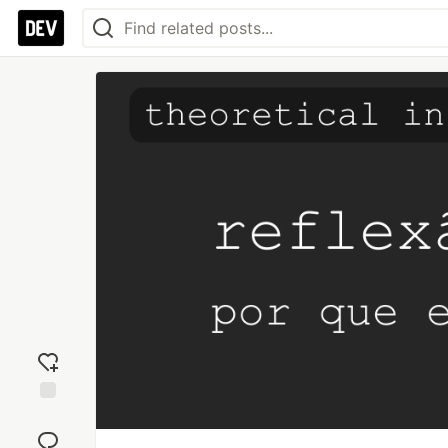
Add
reaction