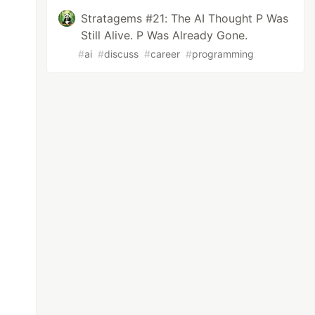
Stratagems #21: The AI Thought P Was
Still Alive. P Was Already Gone.
#
ai
#
discuss
#
career
#
programming