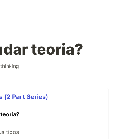
udar teoria?
#
thinking
s (2 Part Series)
teoria?
s tipos