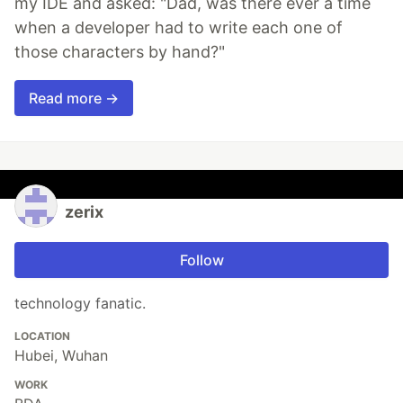
my IDE and asked: "Dad, was there ever a time
when a developer had to write each one of
those characters by hand?"
Read more →
zerix
Follow
technology fanatic.
LOCATION
Hubei, Wuhan
WORK