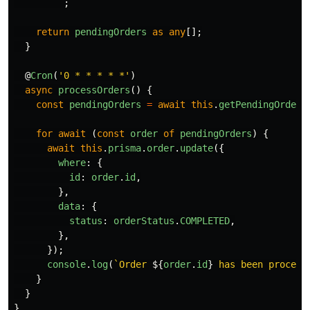
        `
;
return
pendingOrders
as
any
[];
}
@
Cron
(
'
0 * * * * *
'
)
async
processOrders
()
{
const
pendingOrders
=
await
this
.
getPendingOrders
for
await 
(
const
order
of
pendingOrders
)
{
await
this
.
prisma
.
order
.
update
({
where
:
{
id
:
order
.
id
,
},
data
:
{
status
:
orderStatus
.
COMPLETED
,
},
});
console
.
log
(
`Order 
${
order
.
id
}
 has been process
}
}
}