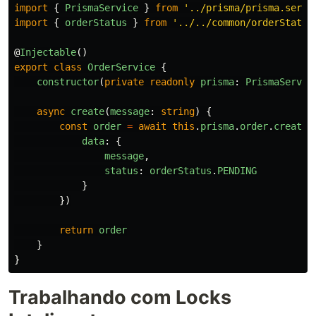
import
{
PrismaService
}
from
'
../prisma/prisma.servi
import
{
orderStatus
}
from
'
../../common/orderStatus
@
Injectable
()
export
class
OrderService
{
constructor
(
private
readonly
prisma
:
PrismaServic
async
create
(
message
:
string
)
{
const
order
=
await
this
.
prisma
.
order
.
create
(
data
:
{
message
,
status
:
orderStatus
.
PENDING
}
})
return
order
}
}
Trabalhando com Locks