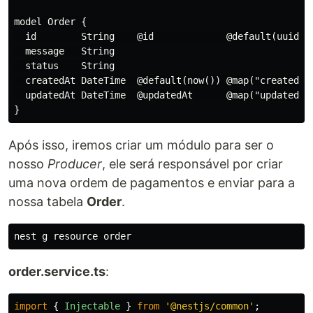
model Order {

  id        String    @id             @default(uuid())
  message   String

  status    String

  createdAt DateTime  @default(now()) @map("created_at
  updatedAt DateTime  @updatedAt      @map("updated_at
Após isso, iremos criar um módulo para ser o
nosso
Producer
, ele será responsável por criar
uma nova ordem de pagamentos e enviar para a
nossa tabela
Order
.
order.service.ts
:
import
{
Injectable
}
from
'
@nestjs/common
'
;