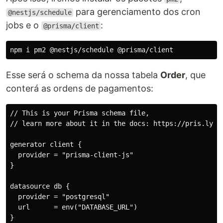
para gerenciamento dos cron
@nestjs/schedule
jobs e o
:
@prisma/client
Esse será o schema da nossa tabela
Order
, que
conterá as ordens de pagamentos:
// This is your Prisma schema file,

// learn more about it in the docs: https://pris.ly/d/
generator client {

  provider = "prisma-client-js"

}

datasource db {

  provider = "postgresql"

  url      = env("DATABASE_URL")

}
