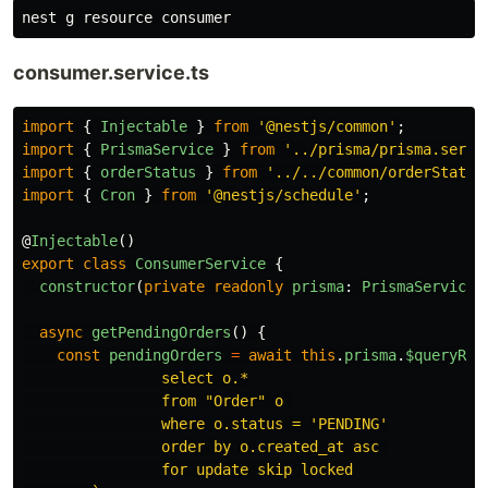
consumer.service.ts
import
{
Injectable
}
from
'
@nestjs/common
'
;
import
{
PrismaService
}
from
'
../prisma/prisma.servi
import
{
orderStatus
}
from
'
../../common/orderStatus
import
{
Cron
}
from
'
@nestjs/schedule
'
;
@
Injectable
()
export
class
ConsumerService
{
constructor
(
private
readonly
prisma
:
PrismaService
)
async
getPendingOrders
()
{
const
pendingOrders
=
await
this
.
prisma
.
$queryRaw
`
                select o.*

                from "Order" o 

                where o.status = 'PENDING'

                order by o.created_at asc 

                for update skip locked
