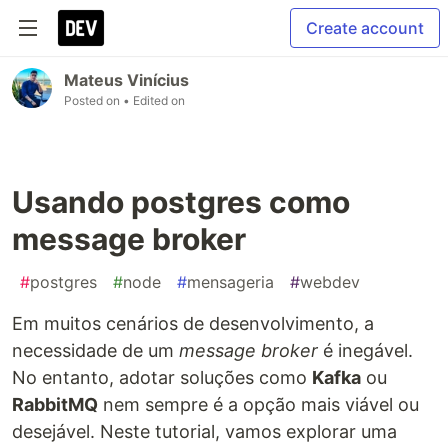
Create account
Mateus Vinícius
Posted on
• Edited on
Usando postgres como
message broker
#
postgres
#
node
#
mensageria
#
webdev
Em muitos cenários de desenvolvimento, a
necessidade de um
message broker
é inegável.
No entanto, adotar soluções como
Kafka
ou
RabbitMQ
nem sempre é a opção mais viável ou
desejável. Neste tutorial, vamos explorar uma