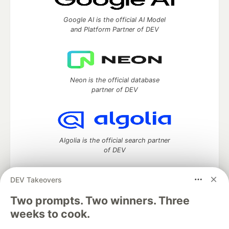
Google AI is the official AI Model
and Platform Partner of DEV
Neon is the official database
partner of DEV
Algolia is the official search partner
of DEV
DEV Takeovers
DEV Community
— A space to discuss and keep up software
Two prompts. Two winners. Three
development and manage your software career
weeks to cook.
Home
DEV Challenges
DEV++
Videos