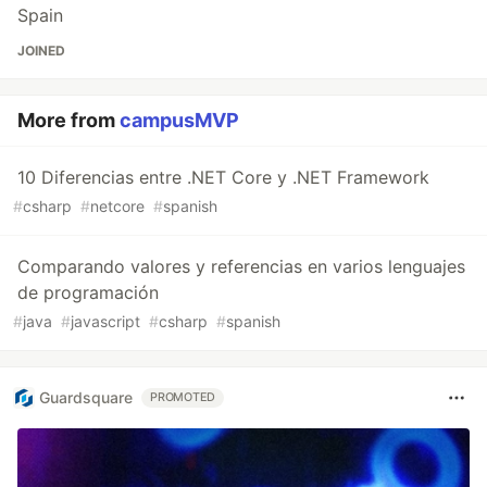
Spain
JOINED
More from
campusMVP
10 Diferencias entre .NET Core y .NET Framework
#
csharp
#
netcore
#
spanish
Comparando valores y referencias en varios lenguajes
de programación
#
java
#
javascript
#
csharp
#
spanish
Guardsquare
PROMOTED