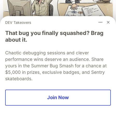
DEV Takeovers
That bug you finally squashed? Brag
about it.
Chaotic debugging sessions and clever
Cenário 4: Análise de Concorrência e
performance wins deserve an audience. Share
Inteligência de Mercado
yours in the Summer Bug Smash for a chance at
O método de "rascunho espontâneo" não serve
$5,000 in prizes, exclusive badges, and Sentry
apenas para documentar seus próprios projetos;
skateboards.
ele é um divisor de águas na hora de realizar
Benchmarking
.
Join Now
Antigamente, fazer pesquisa de mercado era um
processo engessado: você se preocupava com a
organização antes mesmo de entender os dados.