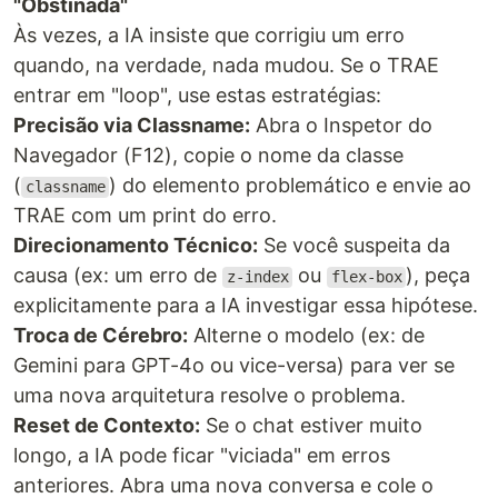
"Obstinada"
Às vezes, a IA insiste que corrigiu um erro
quando, na verdade, nada mudou. Se o TRAE
entrar em "loop", use estas estratégias:
Precisão via Classname:
Abra o Inspetor do
Navegador (F12), copie o nome da classe
(
) do elemento problemático e envie ao
classname
TRAE com um print do erro.
Direcionamento Técnico:
Se você suspeita da
causa (ex: um erro de
ou
), peça
z-index
flex-box
explicitamente para a IA investigar essa hipótese.
Troca de Cérebro:
Alterne o modelo (ex: de
Gemini para GPT-4o ou vice-versa) para ver se
uma nova arquitetura resolve o problema.
Reset de Contexto:
Se o chat estiver muito
longo, a IA pode ficar "viciada" em erros
anteriores. Abra uma nova conversa e cole o