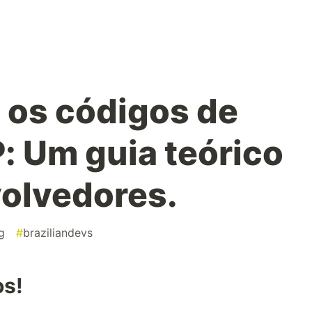
 os códigos de
: Um guia teórico
olvedores.
g
#
braziliandevs
os!