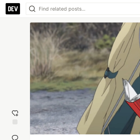
Add
reaction