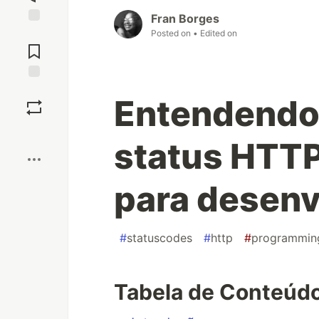
Fran Borges
Posted on
• Edited on
Jump to
Comments
Save
Entendendo
Boost
status HTTP
para desenv
#
statuscodes
#
http
#
programmin
Tabela de Conteúd