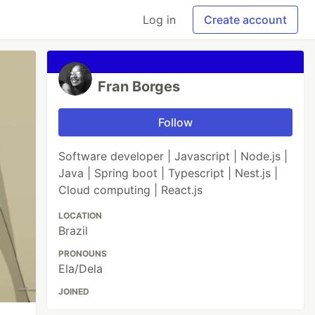
Log in
Create account
Fran Borges
Follow
Software developer | Javascript | Node.js |
Java | Spring boot | Typescript | Nest.js |
Cloud computing | React.js
LOCATION
Brazil
PRONOUNS
Ela/Dela
JOINED