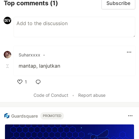
Top comments
(1)
Subscribe
Suharxxxx
•
mantap, lanjutkan
1
Like
Code of Conduct
•
Report abuse
Guardsquare
PROMOTED