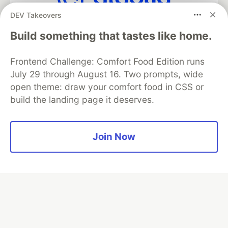
DEV Takeovers
Algolia is the official search partner
of DEV
Build something that tastes like home.
Frontend Challenge: Comfort Food Edition runs
July 29 through August 16. Two prompts, wide
DEV Community
— A space to discuss and keep up software
open theme: draw your comfort food in CSS or
development and manage your software career
build the landing page it deserves.
Home
DEV Challenges
DEV++
Videos
DEV Education Tracks
DEV Help
Advertise on DEV
Organization Accounts
DEV Showcase
About
Contact
Free Postgres Database
DEV Shop
MLH
Join Now
Code of Conduct
Privacy Policy
Terms of Use
Built on
Forem
— the
open source
software that powers
DEV
and other inclusive communities.
Made with love and
Ruby on Rails
. DEV Community
©
2016 -
2026.