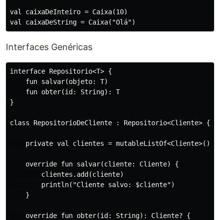
val caixaDeInteiro = Caixa(10)

Interfaces Genéricas
interface Repositorio<T> {

    fun salvar(objeto: T)

    fun obter(id: String): T

}

class RepositorioDeCliente : Repositorio<Cliente> {

    private val clientes = mutableListOf<Cliente>()

    override fun salvar(cliente: Cliente) {

        clientes.add(cliente)

        println("Cliente salvo: $cliente")

    }

    override fun obter(id: String): Cliente? {
