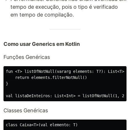
tempo de execução, pois o tipo é verificado
em tempo de compilação.
Como usar Generics em Kotlin
Funções Genéricas
fun <T> listOfNotNull(vararg elements: T?): List<T> {

    return elements.filterNotNull()

}

Classes Genéricas
class Caixa<T>(val elemento: T)
