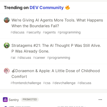
Trending on
DEV Community
We’re Giving AI Agents More Tools. What Happens
When the Boundaries Fail?
#
discuss
#
security
#
agents
#
programming
Stratagems #21: The AI Thought P Was Still Alive.
P Was Already Gone.
#
ai
#
discuss
#
career
#
programming
🍎Doraemon & Apple: A Little Dose of Childhood
Comfort
#
frontendchallenge
#
css
#
devchallenge
#
discuss
Sentry
PROMOTED